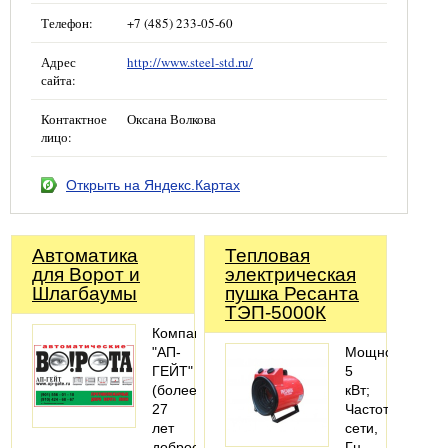
Телефон:
+7 (485) 233-05-60
Адрес
http://www.steel-std.ru/
сайта:
Контактное
Оксана Волкова
лицо:
Открыть на Яндекс.Картах
Автоматика
Тепловая
для Ворот и
электрическая
Шлагбаумы
пушка Ресанта
ТЭП-5000К
Компания
"АП-
Мощность
ГЕЙТ"
5
(более
кВт;
27
Частота
лет
сети,
добросовестной
Гц