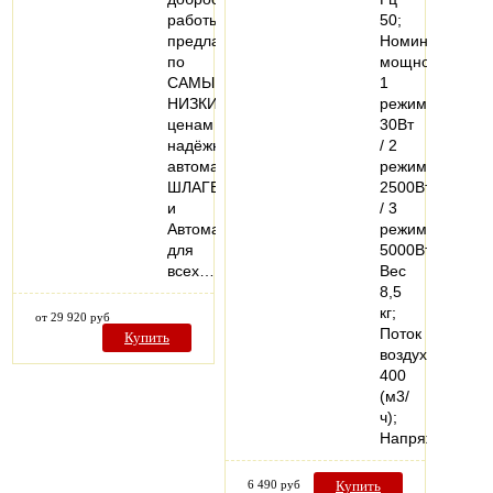
работы)
50;
предлагает
Номинальная
по
мощность
САМЫМ
1
НИЗКИМ
режим
ценам
30Вт
надёжные
/ 2
автоматические
режим
ШЛАГБАУМЫ
2500Вт
и
/ 3
Автоматику
режим
для
5000Вт;
всех…
Вес
8,5
кг;
от 29 920 руб
Поток
Купить
воздуха
400
(м3/
ч);
Напряжение…
6 490 руб
Купить