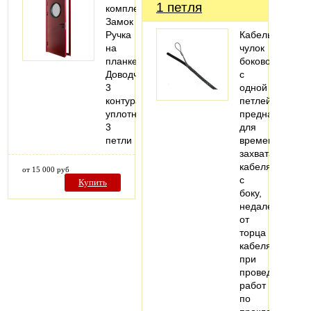
1 петля
комплектация:
Замок
Ручка
Кабельный
на
чулок
планке
боковой
Доводчик
с
3
одной
контура
петлей
уплотнения
предназначен
3
для
петли
временного
захвата
кабеля
от 15 000 руб
с
Купить
боку,
недалеко
от
торца
кабеля,
при
проведении
работ
по