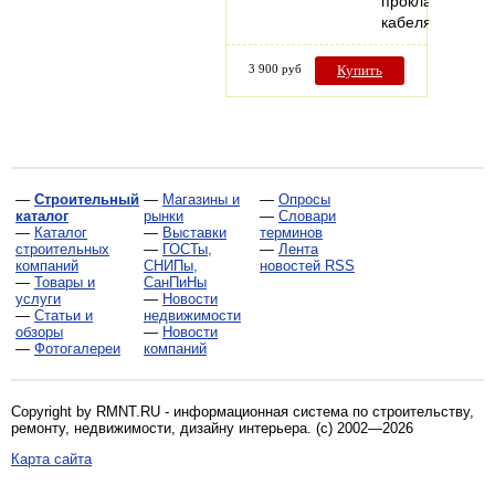
прокладке
кабеля…
3 900 руб
Купить
—
Строительный
—
Магазины и
—
Опросы
каталог
рынки
—
Словари
—
Каталог
—
Выставки
терминов
строительных
—
ГОСТы,
—
Лента
компаний
СНИПы,
новостей RSS
—
Товары и
СанПиНы
услуги
—
Новости
—
Статьи и
недвижимости
обзоры
—
Новости
—
Фотогалереи
компаний
Copyright by RMNT.RU - информационная система по
строительству,
ремонту, недвижимости, дизайну интерьера
. (c) 2002—2026
Карта сайта