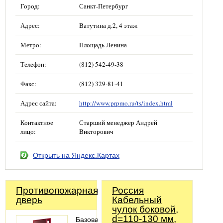
Город:
Санкт-Петербург
Адрес:
Ватутина д.2, 4 этаж
Метро:
Площадь Ленина
Телефон:
(812) 542-49-38
Факс:
(812) 329-81-41
Адрес сайта:
http://www.prpmo.ru/ts/index.html
Контактное
Старший менеджер Андрей
лицо:
Викторович
Открыть на Яндекс.Картах
Противопожарная
Россия
дверь
Кабельный
чулок боковой,
d=110-130 мм,
Базовая