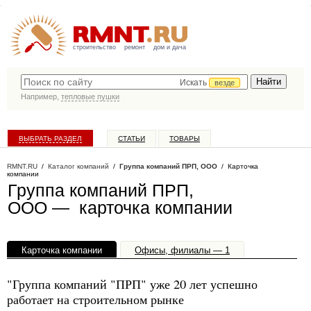
строительство
ремонт
дом и дача
Искать
везде
Например,
тепловые пушки
ВЫБРАТЬ РАЗДЕЛ
СТАТЬИ
ТОВАРЫ
КАТАЛОГ КОМПАНИЙ
RMNT.RU
/
Каталог компаний
/
Группа компаний ПРП, ООО
/ Карточка
компании
Группа компаний ПРП,
ООО — карточка компании
Карточка компании
Офисы, филиалы — 1
"Группа компаний "ПРП" уже 20 лет успешно
работает на строительном рынке