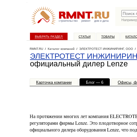
Наприме
строительство
ремонт
дом и дача
ВЫБРАТЬ РАЗДЕЛ
СТАТЬИ
ТОВАРЫ
КАТАЛ
RMNT.RU
/
Каталог компаний
/
ЭЛЕКТРОТЕСТ ИНЖИНИРИНГ, ООО
ЭЛЕКТРОТЕСТ ИНЖИНИРИН
официальный дилер Lenze
Карточка компании
Блог — 6
Офисы, ф
На протяжении многих лет компания ELECTROT
регуляторами фирмы Lenze. Это плодотворное со
официального дилера оборудования Lenze, что по