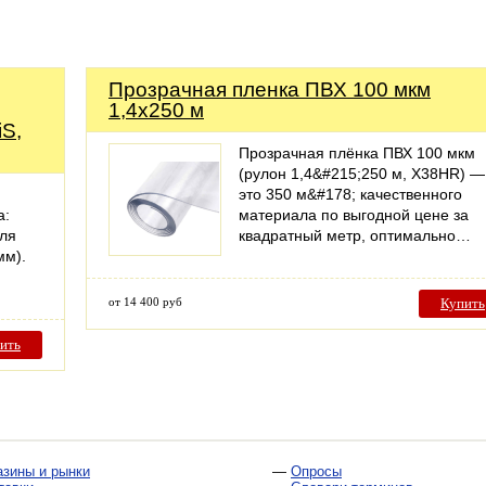
Прозрачная пленка ПВХ 100 мкм
1,4х250 м
iS,
Прозрачная плёнка ПВХ 100 мкм
(рулон 1,4&#215;250 м, X38HR) —
это 350 м&#178; качественного
а:
материала по выгодной цене за
иля
квадратный метр, оптимально…
мм).
от 14 400 руб
Купить
ить
азины и рынки
—
Опросы