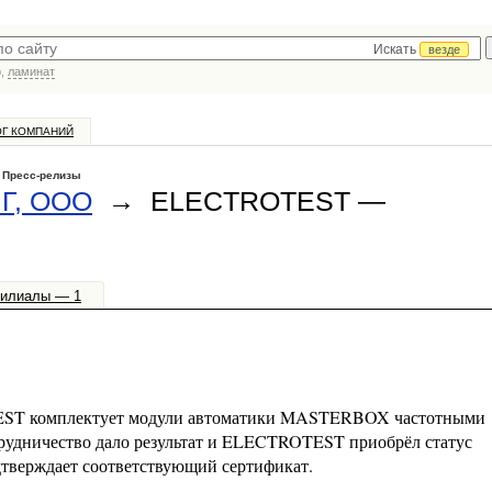
Искать
везде
р,
ламинат
ОГ КОМПАНИЙ
/
Пресс-релизы
Г, ООО
→ ELECTROTEST —
илиалы — 1
EST комплектует модули автоматики MASTERBOX частотными
трудничество дало результат и ELECTROTEST приобрёл статус
дтверждает соответствующий сертификат.