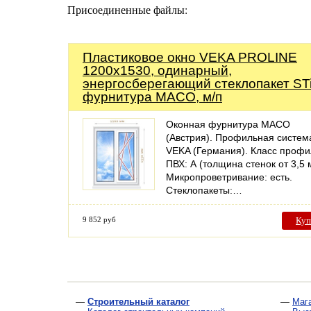
Присоединенные файлы:
Пластиковое окно VEKA PROLINE
1200х1530, одинарный,
энергосберегающий стеклопакет ST
фурнитура MACO, м/п
Оконная фурнитура MACO
(Австрия). Профильная систем
VEKA (Германия). Класс проф
ПВХ: А (толщина стенок от 3,5 
Микропроветривание: есть.
Стеклопакеты:…
9 852 руб
Куп
—
Строительный каталог
—
Маг