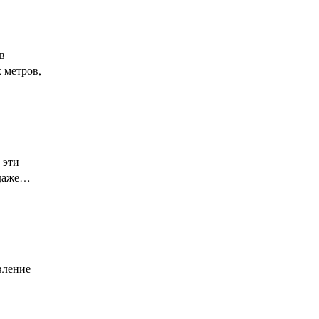
в
 метров,
 эти
 даже…
вление