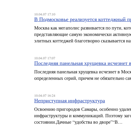
10.04.07 17:10
В Подмосковье реализуется коттеджный п
Москва как мегаполис развивается по пути, ко
представляющие самую экономически активную 
элитных коттеджей благотворно сказывается н
10.04.07 17:07
Последняя панельная хрущевка исчезнет в
Последняя панельная хрущевка исчезнет в Москв
определенных серий, причем не обязательно с
10.04.07 16:24
Неприступная инфраструктура
Освоению пригородов Самары, особенно удален
инфраструктуры и коммуникаций. Поэтому заг
состоянии.Дачные “удобства во дворе”“В…