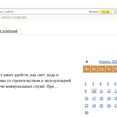
Искать
везде
р,
ремонт в квартире
ОГ КОМПАНИЙ
Апрель 20
Пн
Вт
Ср
Чт
П
таких удобств, как свет, вода и
емы со строительством и эксплуатацией
2
3
4
5
6
ечи коммунальных служб. При…
9
10
11
12
1
16
17
18
19
2
23
24
25
26
2
30