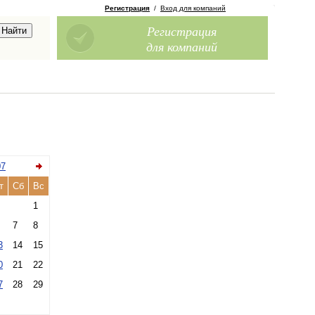
Регистрация
/
Вход для компаний
Регистрация
для компаний
07
т
Сб
Вс
1
7
8
3
14
15
0
21
22
7
28
29