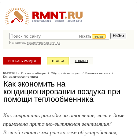
строительство
ремонт
дом и дача
Искать
везде
Например,
керамическая плитка
ВЫБРАТЬ РАЗДЕЛ
СТАТЬИ
ТОВАРЫ
КАТАЛОГ КОМПАНИЙ
RMNT.RU
/
Статьи и обзоры
/
Обустройство и уют
/
Бытовая техника
/
Климатическая техника
Как экономить на
кондиционировании воздуха при
помощи теплообменника
Как сократить расходы на отопление, если в доме
применена приточно-вытяжная вентиляция?
В этой статье мы расскажем об устройствах,