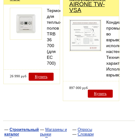
AIRONE TW-
VSA
Термостат
для
теплых
Кондиционер
полов
промышленны
TRB
во
36
взрывозащище
700
исполнении,
(для
настенный.
EC
Технические
700)
характеристики
Исполнение:
взрывозащище
26 990 руб
Купить
897 000 руб
Купить
—
Строительный
—
Магазины и
—
Опросы
каталог
рынки
—
Словари