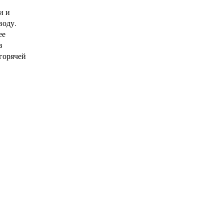
и и
воду.
ее
з
 горячей