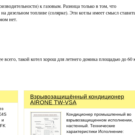
изводительности) к газовым. Разница только в том, что
 на дизельном топливе (солярке). Эти котлы имеет смысл ставить
мом нет.
е всего, такой котел хорош для летнего домика площадью до 60 к
Взрывозащищённый кондиционер
AIRONE TW-VSA
ез
E4S
Кондиционер промышленный во
 и
взрывозащищенном исполнении,
NFK
настенный. Технические
…
характеристики Исполнение: