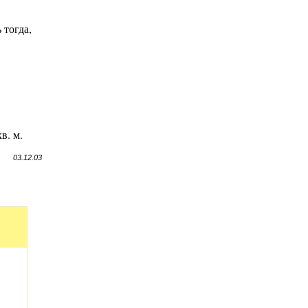
 тогда,
в. м.
03.12.03