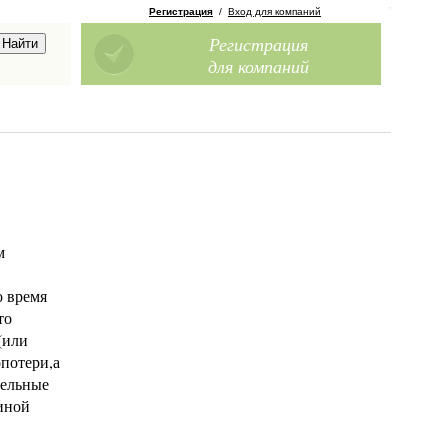
Регистрация
/
Вход для компаний
Регистрация
для компаний
м
о время
то
(или
потери,а
тельные
 иной