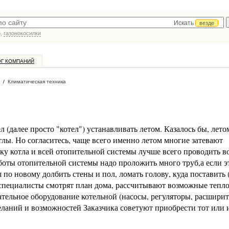
Искать
везде
р,
газонокосилки
ОГ КОМПАНИЙ
/
Климатическая техника
л (далее просто "котел") устанавливать летом. Казалось бы, лето
тлы. Но согласитесь, чаще всего именно летом многие затевают
вку котла и всей отопительной системы лучше всего проводить в
боты отопительной системы надо проложить много труб,а если э
я по новому долбить стены и пол, ломать голову, куда поставить 
 специалисты смотрят план дома, рассчитывают возможные тепло
ательное оборудование котельной (насосы, регуляторы, расшири
ожеланий и возможностей Заказчика советуют приобрести тот или