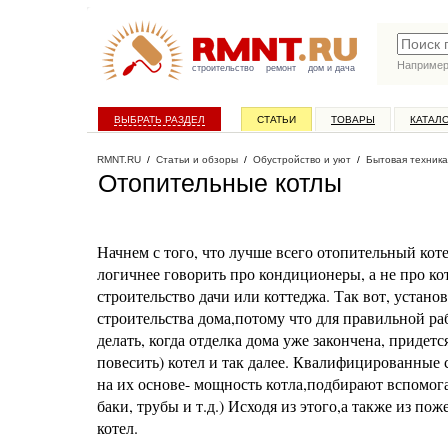
Наприме
строительство
ремонт
дом и дача
ВЫБРАТЬ РАЗДЕЛ
СТАТЬИ
ТОВАРЫ
КАТАЛ
RMNT.RU
/
Статьи и обзоры
/
Обустройство и уют
/
Бытовая техника
Отопительные котлы
Начнем с того, что лучше всего отопительный коте
логичнее говорить про кондиционеры, а не про ко
строительство дачи или коттеджа. Так вот, устано
строительства дома,потому что для правильной ра
делать, когда отделка дома уже закончена, придетс
повесить) котел и так далее. Квалифицированные
на их основе- мощность котла,подбирают вспомог
баки, трубы и т.д.) Исходя из этого,а также из п
котел.