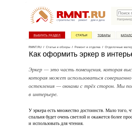
Наприме
строительство
ремонт
дом и дача
ВЫБРАТЬ РАЗДЕЛ
СТАТЬИ
ТОВАРЫ
КАТАЛ
RMNT.RU
/
Статьи и обзоры
/
Ремонт и отделка
/
Отделочные мате
Как оформить эркер в интерь
Эркер — это часть помещения, которая выс
которая может использоваться совершенно
остекления — окнами с трёх сторон. Мы по
в интерьере.
У эркера есть множество достоинств. Мало того, ч
спальня будет очень светлой и окажется более про
и использовать для чтения.