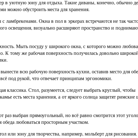
р в уютную зону для отдыха. Такие диваны, конечно, обычно д
ами можно обустроить места для хранения.
 с ламбрекенами. Окна в пол в эркерах встречаются не так часто
ого освещения, визуально расширяют пространство и поднимаю
хность. Мыть посуду у широкого окна, с которого можно любова
учно. К тому же рабочая поверхность получилась довольно широко
ики.
 вынести всю рабочую поверхность кухни, оставив место для об
и всё под рукой, что отвечает принципам эргономики.
ая классика. Стол, разумеется, следует выбрать круглый, чтобы
камье есть места хранения, а от яркого солнца защитят римские
от раз выбран прямоугольный, но всё равно смотрится этот угол
я обеда любоваться просторным участком.
ол или зону для творчества, например, мольберт для рисования.