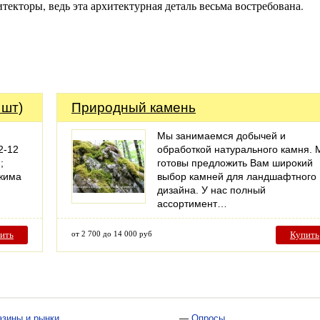
екторы, ведь эта архитектурная деталь весьма востребована.
 шт)
Природный камень
Мы занимаемся добычей и
2-12
обработкой натурального камня.
;
готовы предложить Вам широкий
ажима
выбор камней для ландшафтного
дизайна. У нас полный
ассортимент…
ить
от 2 700 до 14 000 руб
Купить
азины и рынки
—
Опросы