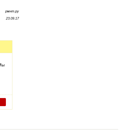
рмнт.ру
23.09.17
 Мы