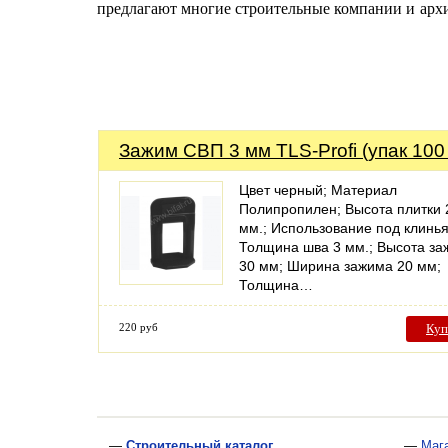
предлагают многие строительные компании и архит
Зажим СВП 3 мм TLS-Profi (упак 100
Цвет черный; Материал
Полипропилен; Высота плитки 
мм.; Использование под клинья
Толщина шва 3 мм.; Высота з
30 мм; Ширина зажима 20 мм;
Толщина…
220 руб
Куп
—
Строительный каталог
—
Маг