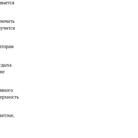
ывается
ключить
лучится
шторам
тдыха.
не
 много
верхность
ветлое,