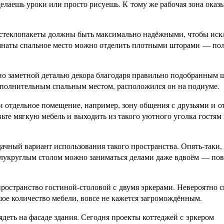
 делаешь уроки или просто рисуешь. К тому же рабочая зона оказ
, стеклопакеты должны быть максимально надёжными, чтобы ис
омнаты спальное место можно отделить плотными шторами — по
но заметной деталью декора благодаря правильно подобранным 
ополнительным спальным местом, расположился он на подиуме.
 отдельное помещение, например, зону общения с друзьями и о
те мягкую мебель и выходить из такого уютного уголка гостям 
ачный вариант использования такого пространства. Опять-таки,
 полукруглым столом можно заниматься делами даже вдвоём — по
ространство гостиной-столовой с двумя эркерами. Невероятно с
шое количество мебели, вовсе не кажется загромождённым.
деть на фасаде здания. Сегодня проекты коттеджей с эркером