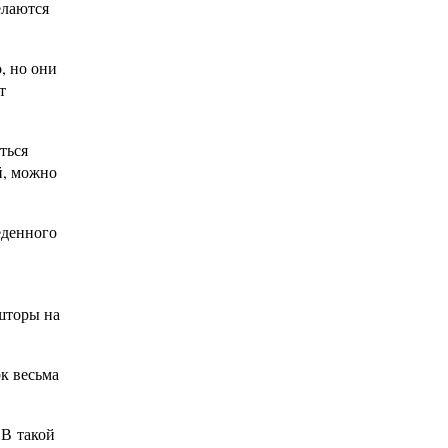
елаются
, но они
т
ться
й, можно
еденного
 шторы на
ок весьма
 В такой