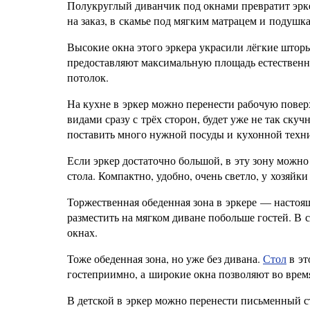
Полукруглый диванчик под окнами превратит эрке
на заказ, в скамье под мягким матрацем и подушк
Высокие окна этого эркера украсили лёгкие шторы
предоставляют максимальную площадь естественн
потолок.
На кухне в эркер можно перенести рабочую повер
видами сразу с трёх сторон, будет уже не так ск
поставить много нужной посуды и кухонной техн
Если эркер достаточно большой, в эту зону можно
стола. Компактно, удобно, очень светло, у хозяйк
Торжественная обеденная зона в эркере — настоящ
разместить на мягком диване побольше гостей. В с
окнах.
Тоже обеденная зона, но уже без дивана.
Стол
в эт
гостеприимно, а широкие окна позволяют во врем
В детской в эркер можно перенести письменный ст