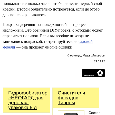
подождать несколько часов, чтобы нанести первый слой
краски. Второй обязательно потребуется, если до этого
дерево не окрашивалось.
Покраска деревянных поверхностей — процесс
несложный. Это обычный DIY-проект, с которым может
справиться новичок. Если вы вообще никогда не
занимались покраской, потренируйтесь на
садовой
мебели
— она прощает многие ошибки.
© рмнт.ру, Игорь Максимов
29.05.22
Гидрофобизатор
Очистители
«НЕОГАРД для
фасадов
дерева»,
Типром
упаковка 5 л
Составы