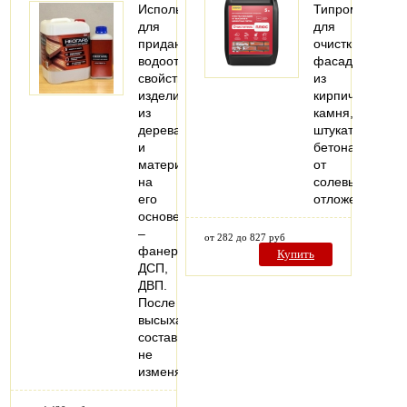
Используется
Типром
для
для
придания
очистки
водоотталкивающих
фасадов
свойств
из
изделиям
кирпича,
из
камня,
дерева
штукатурки,
и
бетона
материалам
от
на
солевых
его
отложений
основе
–
от 282 до 827 руб
фанере,
Купить
ДСП,
ДВП.
После
высыхания
состав
не
изменяет…