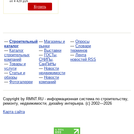
от 4 420 руб
Купить
—
Строительный
—
Магазины и
—
Опросы
каталог
рынки
—
Словари
—
Каталог
—
Выставки
терминов
строительных
—
ГОСТы,
—
Лента
компаний
СНИПы,
новостей RSS
—
Товары и
СанПиНы
услуги
—
Новости
—
Статьи и
недвижимости
обзоры
—
Новости
—
Фотогалереи
компаний
Copyright by RMNT.RU - информационная система по
строительству,
ремонту, недвижимости, дизайну интерьера
. (c) 2002—2026
Карта сайта