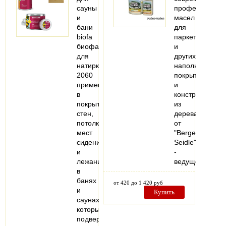
сауны
профессионал
и
масел
бани
для
biofa
паркета
биофа
и
для
других
натирки
напольных
2060
покрытий
применяется
и
в
конструкций
покрытии
из
стен,
дерева
потолков,
от
мест
"Berger-
сидения
Seidle"
и
-
лежания
ведущего…
в
банях
от 420 до 1 420 руб
и
Купить
саунах,
которые
подвержены