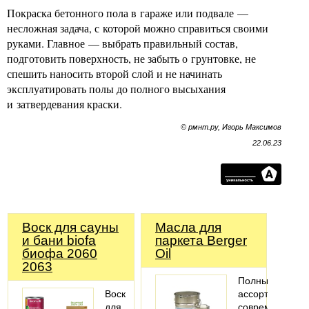
Покраска бетонного пола в гараже или подвале —
несложная задача, с которой можно справиться своими
руками. Главное — выбрать правильный состав,
подготовить поверхность, не забыть о грунтовке, не
спешить наносить второй слой и не начинать
эксплуатировать полы до полного высыхания
и затвердевания краски.
© рмнт.ру, Игорь Максимов
22.06.23
Воск для сауны
Масла для
и бани biofa
паркета Berger
биофа 2060
Oil
2063
Полный
Воск
ассортимент
для
современных