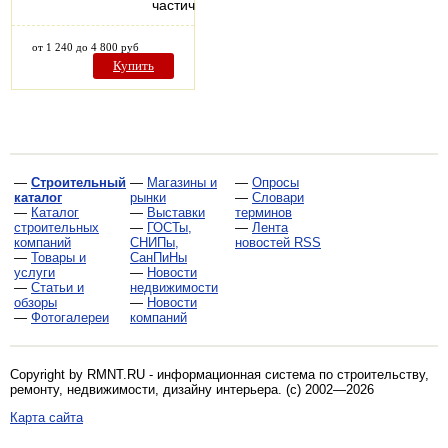
частичному…
от 1 240 до 4 800 руб
Купить
—
Строительный
—
Магазины и
—
Опросы
каталог
рынки
—
Словари
—
Каталог
—
Выставки
терминов
строительных
—
ГОСТы,
—
Лента
компаний
СНИПы,
новостей RSS
—
Товары и
СанПиНы
услуги
—
Новости
—
Статьи и
недвижимости
обзоры
—
Новости
—
Фотогалереи
компаний
Copyright by RMNT.RU - информационная система по
строительству,
ремонту, недвижимости, дизайну интерьера
. (c) 2002—2026
Карта сайта