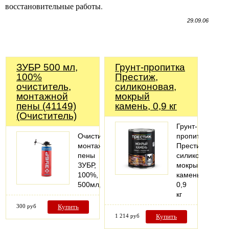
восстановительные работы.
29.09.06
ЗУБР 500 мл,
Грунт-пропитка
100%
Престиж,
очиститель,
силиконовая,
монтажной
мокрый
пены (41149)
камень, 0,9 кг
(Очиститель)
Грунт-
Очиститель
пропитка
монтажной
Престиж,
пены
силиконовая,
ЗУБР,
мокрый
100%,
камень,
500мл,
0,9
кг
300 руб
Купить
1 214 руб
Купить