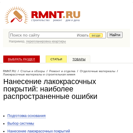
строительство
ремонт
дом и дача
Искать
везде
Например,
перепланировка квартиры
ВЫБРАТЬ РАЗДЕЛ
СТАТЬИ
ТОВАРЫ
КАТАЛОГ КОМПАНИЙ
RMNT.RU
/
Статьи и обзоры
/
Ремонт и отделка
/
Отделочные материалы
/
Лакокрасочные материалы и строительная химия
Нанесение лакокрасочных
покрытий: наиболее
распространенные ошибки
Подготовка основания
Выбор системы
Нанесение лакокрасочных покрытий