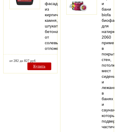
фасадов
и
из
бани
кирпича,
biofa
камня,
биофа
штукатурки,
для
бетона
натирки
от
2060
солевых
применяется
отложений
в
покрытии
стен,
от 282 до 827 руб
потолков,
Купить
мест
сидения
и
лежания
в
банях
и
саунах,
которые
подвержены
частичному…