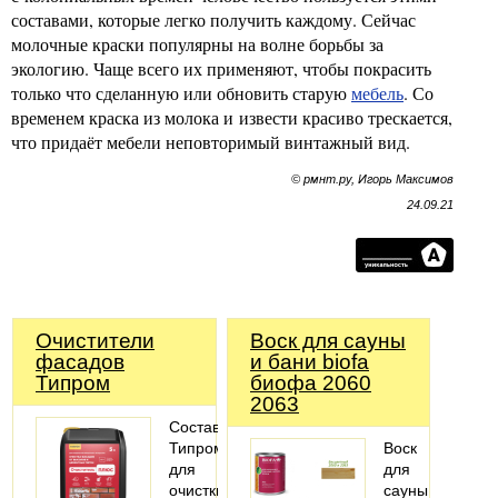
составами, которые легко получить каждому. Сейчас
молочные краски популярны на волне борьбы за
экологию. Чаще всего их применяют, чтобы покрасить
только что сделанную или обновить старую
мебель
. Со
временем краска из молока и извести красиво трескается,
что придаёт мебели неповторимый винтажный вид.
© рмнт.ру, Игорь Максимов
24.09.21
Очистители
Воск для сауны
фасадов
и бани biofa
Типром
биофа 2060
2063
Составы
Типром
Воск
для
для
очистки
сауны