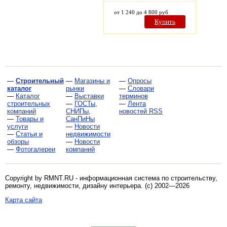
от 1 240 до 4 800 руб
Купить
—
Строительный
—
Магазины и
—
Опросы
каталог
рынки
—
Словари
—
Каталог
—
Выставки
терминов
строительных
—
ГОСТы,
—
Лента
компаний
СНИПы,
новостей RSS
—
Товары и
СанПиНы
услуги
—
Новости
—
Статьи и
недвижимости
обзоры
—
Новости
—
Фотогалереи
компаний
Copyright by RMNT.RU - информационная система по
строительству,
ремонту, недвижимости, дизайну интерьера
. (c) 2002—2026
Карта сайта