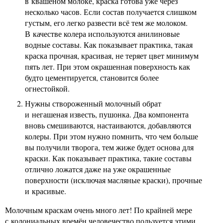
в квашеном молоке, краска готова уже через
несколько часов. Если состав получается слишком
густым, его легко развести всё тем же молоком.
В качестве колера используются анилиновые
водные составы. Как показывает практика, такая
краска прочная, красивая, не теряет цвет минимум
пять лет. При этом окрашенная поверхность как
будто цементируется, становится более
огнестойкой.
Нужны створоженный молочный обрат
и негашеная известь, пушонка. Два компонента
вновь смешиваются, настаиваются, добавляются
колеры. При этом нужно помнить, что чем больше
вы получили творога, тем жиже будет основа для
краски. Как показывает практика, такие составы
отлично ложатся даже на уже окрашенные
поверхности (исключая масляные краски), прочные
и красивые.
Молочным краскам очень много лет! По крайней мере
с колониальных времён человечество пользуется этими