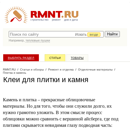
строительство
ремонт
дом и дача
Искать
везде
Например,
тепловые пушки
ВЫБРАТЬ РАЗДЕЛ
СТАТЬИ
ТОВАРЫ
КАТАЛОГ КОМПАНИЙ
RMNT.RU
/
Статьи и обзоры
/
Ремонт и отделка
/
Отделочные материалы
/
Плитка и камень
Клеи для плитки и камня
Камень и плитка – прекрасные облицовочные
материалы. Но для того, чтобы они служили долго, их
нужно грамотно уложить. В этом смысле процесс
облицовки можно сравнить с вершиной айсберга, где под
плитами скрывается невидимая глазу подводная часть: