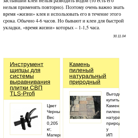
застывший клей нельзя разводить водой (то есть его
нельзя применять повторно). Поэтому очень важно знать
время «жизни» клея и использовать его в течение этого
срока. Обычно 4-6 часов. Но бывают и клеи для быстрой
укладки, «время жизни» которых – 1-1,5 часа.
30.11.04
Инструмент
Камень
щипцы для
пиленый
системы
натуральный
выравнивания
природный
плитки СВП
TLS-Profi
Выгодно
купить
Цвет
Камень
Черный;
пиленый
Вес
натуральный
0,205
природный
кг;
у
Материал
ИП