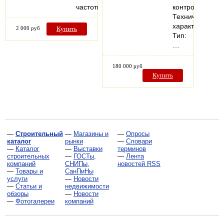
частоты…
контроллер.
Технические
характеристики
2 000 руб
Купить
Тип:
…
180 000 руб
Купить
—
Строительный
—
Магазины и
—
Опросы
каталог
рынки
—
Словари
—
Каталог
—
Выставки
терминов
строительных
—
ГОСТы,
—
Лента
компаний
СНИПы,
новостей RSS
—
Товары и
СанПиНы
услуги
—
Новости
—
Статьи и
недвижимости
обзоры
—
Новости
—
Фотогалереи
компаний