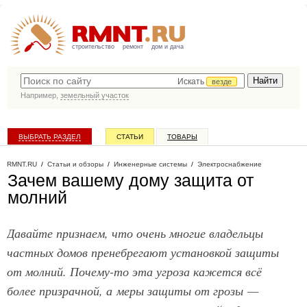
строительство
ремонт
дом и дача
Искать
везде
Например,
земельный участок
ВЫБРАТЬ РАЗДЕЛ
СТАТЬИ
ТОВАРЫ
КАТАЛОГ КОМПАНИЙ
RMNT.RU
/
Статьи и обзоры
/
Инженерные системы
/
Электроснабжение
Зачем вашему дому защита от
молний
Давайте признаем, что очень многие владельцы
частных домов пренебрегают установкой защиты
от молний. Почему-то эта угроза кажется всё
более призрачной, а меры защиты от грозы —