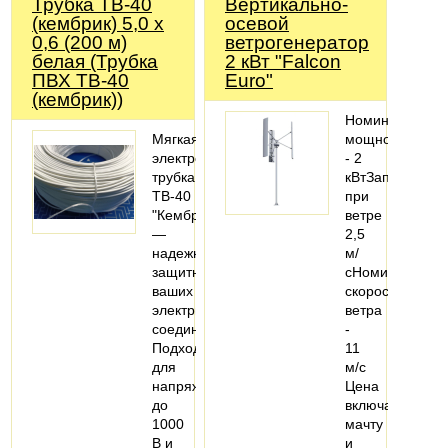
Трубка ТВ-40
Вертикально-
(кембрик) 5,0 х
осевой
0,6 (200 м)
ветрогенератор
белая (Трубка
2 кВт "Falcon
ПВХ ТВ-40
Euro"
(кембрик))
Номинальная
Мягкая
мощность
электроизоляционная
- 2
трубка
кВтЗапуск
ТВ-40
при
"Кембрик"
ветре
—
2,5
надежный
м/
защитник
сНоминальная
ваших
скорость
электрических
ветра
соединений!
-
Подходит
11
для
м/с
напряжения
Цена
до
включает
1000
мачту
В и
и