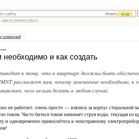
Искать
везде
р,
дом из клееного бруса
ОГ КОМПАНИЙ
ение
м необходимо и как создать
приводит к тому, что в квартире должны быть обеспеч
RMNT расскажет вам, почему заземление необходимо, к 
ыяснит, чего нельзя делать в любом случае.
 оно не работает, очень просто — взялись за корпус стиральной
о током. Часто биться током начинает струя воды, текущая из к
полу и одновременно прикоснётесь к неисправному электроприбо
ком!