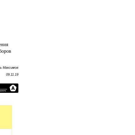
ения
иборов
рь Максимов
09.11.19