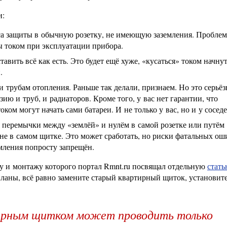
и:
са защиты в обычную розетку, не имеющую заземления. Проблем
ы током при эксплуатации прибора.
вить всё как есть. Это будет ещё хуже, «кусаться» током начнут
.
 трубам отопления. Раньше так делали, признаем. Но это серьёз
ю и труб, и радиаторов. Кроме того, у вас нет гарантии, что
оком могут начать сами батареи. И не только у вас, но и у соседе
я перемычки между «землёй» и нулём в самой розетке или путём
е в самом щитке. Это может сработать, но риски фатальных ош
емления попросту запрещён.
 и монтажу которого портал Rmnt.ru посвящал отдельную
стат
планы, всё равно замените старый квартирный щиток, установит
ирным щитком может проводить только