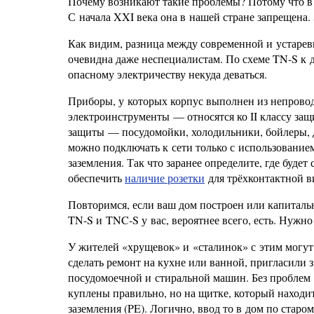
Почему возникают такие проблемы? Потому что в 
С начала XXI века она в нашей стране запрещена
Как видим, разница между современной и устаре
очевидна даже неспециалистам. По схеме TN-S к д
опасному электричеству некуда деваться.
Приборы, у которых корпус выполнен из непрово
электроинструменты — относятся ко II классу защ
защиты — посудомойки, холодильники, бойлеры, 
можно подключать к сети только с использование
заземления. Так что заранее определите, где будет
обеспечить
наличие розетки
для трёхконтактной в
Повторимся, если ваш дом построен или капитальн
TN-S и TNC-S у вас, вероятнее всего, есть. Нужно
У жителей «хрущевок» и «сталинок» с этим могу
сделать ремонт на кухне или ванной, пригласили з
посудомоечной и стиральной машин. Без проблем 
куплены правильно, но на щитке, который находи
заземления (PE). Логично, ввод то в дом по старом