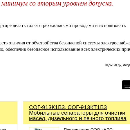
 минимум со вторым уровнем допуска.
артире делать только трёхжильными проводами и использовать
есть отличия от обустройства безопасной системы электроснабж
но, обеспечив безопасное использование всех электрических пр
© рмнт.ру, Иго
СОГ-913К1ВЗ, СОГ-913КТ1ВЗ
Мобильные сепараторы для очистки
масел, дизельного и печного топлива
для
Предприятие ООО «НПО