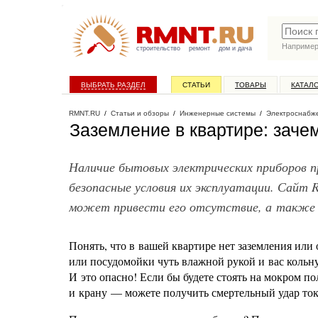
Наприме
строительство
ремонт
дом и дача
ВЫБРАТЬ РАЗДЕЛ
СТАТЬИ
ТОВАРЫ
КАТАЛ
RMNT.RU
/
Статьи и обзоры
/
Инженерные системы
/
Электроснабж
Заземление в квартире: заче
Наличие бытовых электрических приборов 
безопасные условия их эксплуатации. Сайт 
может привести его отсутствие, а также в
Понять, что в вашей квартире нет заземления или
или посудомойки чуть влажной рукой и вас кольнул
И это опасно! Если бы будете стоять на мокром 
и крану — можете получить смертельный удар то