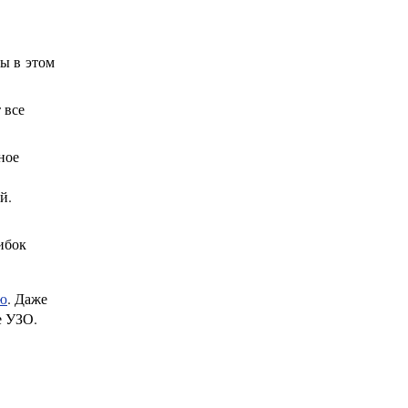
ы в этом
 все
ное
й.
ибок
ью
. Даже
е УЗО.