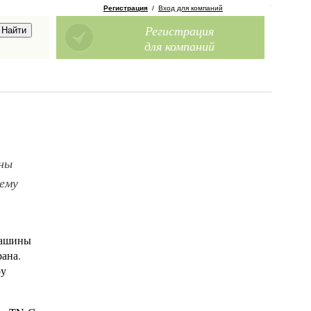
Регистрация
/
Вход для компаний
Регистрация
для компаний
ены
чему
 машины
рана.
ру