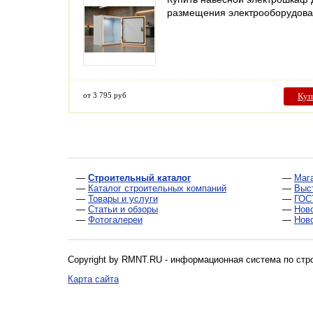
размещения электрооборудов
от 3 795 руб
Куп
—
Строительный каталог
—
Маг
—
Каталог строительных компаний
—
Выс
—
Товары и услуги
—
ГОС
—
Статьи и обзоры
—
Нов
—
Фотогалереи
—
Нов
Copyright by RMNT.RU - информационная система по
стр
Карта сайта