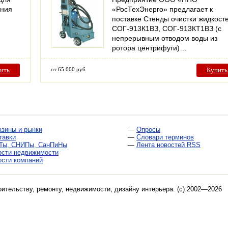
ания
«РосТехЭнерго» предлагает к
поставке Стенды очистки жидкост
СОГ-913К1ВЗ, СОГ-913КТ1ВЗ (с
непрерывным отводом воды из
ротора центрифуги)…
ить
от 65 000 руб
Купить
азины и рынки
—
Опросы
тавки
—
Словари терминов
Ты, СНИПы, СанПиНы
—
Лента новостей RSS
ости недвижимости
ости компаний
оительству, ремонту, недвижимости, дизайну интерьера
. (c) 2002—2026