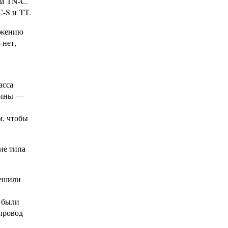
ма TN-C.
C-S и TT.
бжению
 нет,
асса
ашины —
м, чтобы
ие типа
решили
 были
 провод