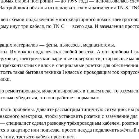
домах старой постройки — до 1998 года — использовалась схе
. Застройщики обязаны использовать схемы заземления TN-S, TN
вшей схемой подключения многоквартирного дома к электросна
ому идут три кабеля, по TN-C — всего два. И заземления просто
дящих материалов — фены, пылесосы, медиасистемы,
иты. Их можно подключать к любой розетке. А вот приборы I кл
духовки, электрические варочные поверхности, стиральные м
м трёхконтактных вилок в специальные розетки для обеспечения
 стоять такая бытовая техника I класса с проводящим ток корпусо
илки.
о ремонтировался, модернизировался в нашем веке, то заземлен
 только убедиться, что оно работает нормально.
т быть проблемы. Давайте рассмотрим типичную ситуацию: вы 
накомого электрика, чтобы установить розетки с заземление для
— специалист сделал разводку трёхпроводным кабелем, розетки
тся в квартире или подъезде, просто некуда подключить жёлтый
у типу, третьего кабеля просто нет.