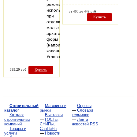
рекомендуется
использовать
от 403 до 449 руб
при
Купить
отделки
малых
архитектурных
форм
(например,
колонн).
Угловой…
399.20 руб
Купить
—
Строительный
—
Магазины и
—
Опросы
каталог
рынки
—
Словари
—
Каталог
—
Выставки
терминов
строительных
—
ГОСТы,
—
Лента
компаний
СНИПы,
новостей RSS
—
Товары и
СанПиНы
услуги
—
Новости