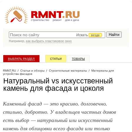
строительство
ремонт
дом и дача
Искать
везде
Например,
как выбрать пластиковое окно
ВЫБРАТЬ РАЗДЕЛ
СТАТЬИ
ТОВАРЫ
КАТАЛОГ КОМПАНИЙ
RMNT.RU
/
Статьи и обзоры
/
Строительные материалы
/
Материалы для
устройства фасадов
Натуральный vs искусственный
камень для фасада и цоколя
Каменный фасад — это красиво, долговечно,
стильно, добротно. У владельцев частных домов
есть выбор — натуральный или искусственный
камень для облицовки всего фасада или только