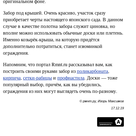
оригинальном фоне.
Забор под крышей. Очень красиво, участок сразу
приобретает черты настоящего японского сада. В данном
случае в качестве полотна забора служит циновка, но
вполне можно использовать обычные доски или плетень.
Именно козырёк-крыша, на которую придётся
дополнительно потратиться, станет изюминкой
ограждения.
Напомним, что портал Rmnt.ru рассказывал вам, как
построить своими руками забор из
поликарбоната
,
кирпича
,
сетки-рабицы
и
профнастила
. Доски — тоже
популярный выбор, причём, как вы убедились,
ограждения из них могут выглядеть очень по-разному.
© рмнт.ру, Игорь Максимов
17.12.19