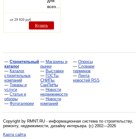
для
всех…
от 29 920 руб
Купить
—
Строительный
—
Магазины и
—
Опросы
каталог
рынки
—
Словари
—
Каталог
—
Выставки
терминов
строительных
—
ГОСТы,
—
Лента
компаний
СНИПы,
новостей RSS
—
Товары и
СанПиНы
услуги
—
Новости
—
Статьи и
недвижимости
обзоры
—
Новости
—
Фотогалереи
компаний
Copyright by RMNT.RU - информационная система по
строительству,
ремонту, недвижимости, дизайну интерьера
. (c) 2002—2026
Карта сайта