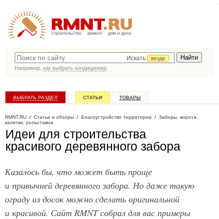
строительство
ремонт
дом и дача
Искать
везде
Например,
как выбрать кондиционер
ВЫБРАТЬ РАЗДЕЛ
СТАТЬИ
ТОВАРЫ
КАТАЛОГ КОМПАНИЙ
RMNT.RU
/
Статьи и обзоры
/
Благоустройство территории
/
Заборы, ворота,
калитки, рольставни
Идеи для строительства
красивого деревянного забора
Казалось бы, что может быть проще
и привычней деревянного забора. Но даже такую
ограду из досок можно сделать оригинальной
и красивой. Сайт RMNT собрал для вас примеры