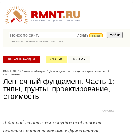
строительство
ремонт
дом и дача
Искать
везде
Например,
потолок из гипсокартона
ВЫБРАТЬ РАЗДЕЛ
СТАТЬИ
ТОВАРЫ
КАТАЛОГ КОМПАНИЙ
RMNT.RU
/
Статьи и обзоры
/
Дом и дача, загородное строительство
/
Фундаменты
Ленточный фундамент. Часть 1:
типы, грунты, проектирование,
стоимость
Реклама
…
В данной статье мы обсудим особенности
основных типов ленточных фундаментов,