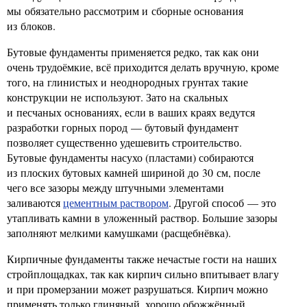
мы обязательно рассмотрим и сборные основания
из блоков.
Бутовые фундаменты применяется редко, так как они
очень трудоёмкие, всё приходится делать вручную, кроме
того, на глинистых и неоднородных грунтах такие
конструкции не используют. Зато на скальных
и песчаных основаниях, если в ваших краях ведутся
разработки горных пород — бутовый фундамент
позволяет существенно удешевить строительство.
Бутовые фундаменты насухо (пластами) собираются
из плоских бутовых камней шириной до 30 см, после
чего все зазоры между штучными элементами
заливаются
цементным раствором
. Другой способ — это
утапливать камни в уложенный раствор. Большие зазоры
заполняют мелкими камушками (расщебнёвка).
Кирпичные фундаменты также нечастые гости на наших
стройплощадках, так как кирпич сильно впитывает влагу
и при промерзании может разрушаться. Кирпич можно
применять только глиняный, хорошо обожжённый.