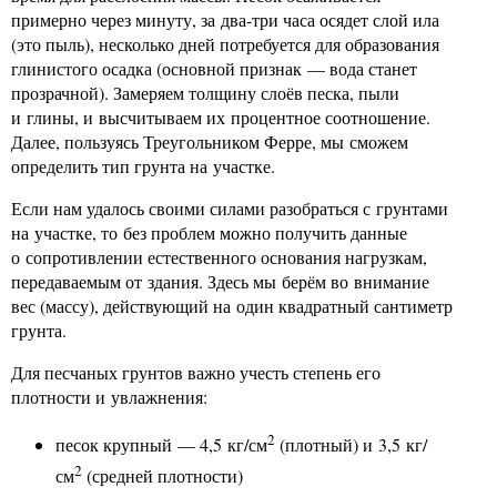
примерно через минуту, за два-три часа осядет слой ила
(это пыль), несколько дней потребуется для образования
глинистого осадка (основной признак — вода станет
прозрачной). Замеряем толщину слоёв песка, пыли
и глины, и высчитываем их процентное соотношение.
Далее, пользуясь Треугольником Ферре, мы сможем
определить тип грунта на участке.
Если нам удалось своими силами разобраться с грунтами
на участке, то без проблем можно получить данные
о сопротивлении естественного основания нагрузкам,
передаваемым от здания. Здесь мы берём во внимание
вес (массу), действующий на один квадратный сантиметр
грунта.
Для песчаных грунтов важно учесть степень его
плотности и увлажнения:
2
песок крупный — 4,5 кг/см
(плотный) и 3,5 кг/
2
см
(средней плотности)