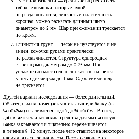
Суглинок тяжёлый — среди частиц песка есть
твёрдые комочки, которые рукой
не раздавливаются, липкость и пластичность
хорошая, можно раскатать длинный шнур
диаметром до 2 мм. Шар при сжимании трескается
по краям.
Глинистый грунт — песок не чувствуется и не
виден, комочки руками практически
не раздавливаются. Структура однородная
с частицами диаметром до 0,25 мм. При
увлажнении масса очень липкая, скатывается
в шнур диаметром до 1 мм. Сдавленный шар
не трескается.
Другой вариант исследования — более длительный.
Образец грунта помещается в стеклянную банку (на
¼ объёма) и заливается водой до ¾ объёма. В сосуд
добавляется чайная ложка средства для мытья посуды.
Банка закрывается и тщательно перемешивается
в течение 8–12 минут, после чего ставится на некоторое
время для расслоения массы. Песок осаживается