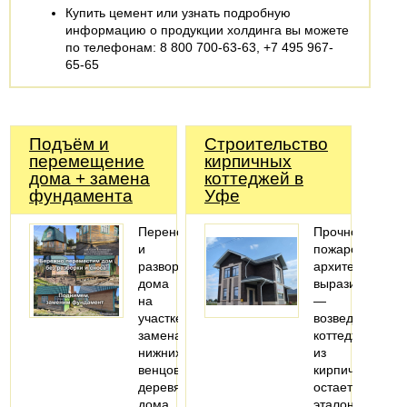
Купить цемент или узнать подробную
информацию о продукции холдинга вы можете
по телефонам: 8 800 700-63-63, +7 495 967-
65-65
Подъём и
Строительство
перемещение
кирпичных
дома + замена
коттеджей в
фундамента
Уфе
Перенос
Прочность,
и
пожаробезопас
разворот
архитектурная
дома
выразительнос
на
—
участке,
возведение
замена
коттеджей
нижних
из
венцов
кирпича
деревянного
остается
дома,
эталоном