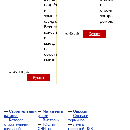
подъём
в
и
строительстве
замена
загородных
фундамента.
домов.
Бесплатная
консультация
от 45 руб
Купить
и
выезд
на
объект,
смета…
от 45 000 руб
Купить
—
Строительный
—
Магазины и
—
Опросы
каталог
рынки
—
Словари
—
Каталог
—
Выставки
терминов
строительных
—
ГОСТы,
—
Лента
компаний
СНИПы,
новостей RSS