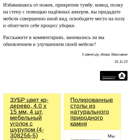
Избавившись от ножек, прикрепив тумбу, комод, полку
на стену с помощью надёжных анкеров, вы придадите
мебели совершенно иной вид, освободите место на полу
и облегчите себе процесс уборки.
Расскажите в комментариях, занимались ли вы
обновлением и улучшением своей мебели?
© рмнт.ру, Игорь Максимов
01.11.23
ЗУБР цвет кр-
Полированные
дерево, 4.0 x
столы из
15 мм, 4 шт,
натурального
мебельный
природного
уголок с
камня
шурупом (4-
308256-5)
Мы