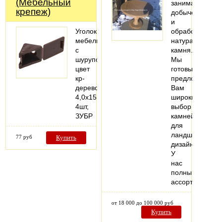
(Мебельный
занимаемся
крепеж)
добычей
и
Уголок
обработкой
мебельный
натурального
с
камня.
шурупом,
Мы
цвет
готовы
кр-
предложить
дерево,
Вам
4,0x15мм,
широкий
4шт,
выбор
ЗУБР
камней
для
ландшафтного
77 руб
Купить
дизайна.
У
нас
полный
ассортимент…
от 18 000 до 100 000 руб
Купить