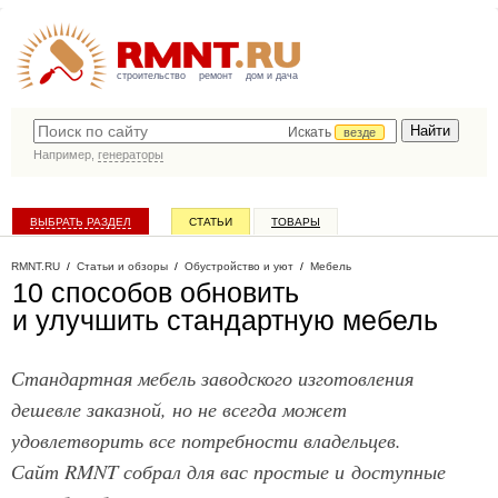
строительство
ремонт
дом и дача
Искать
везде
Например,
генераторы
ВЫБРАТЬ РАЗДЕЛ
СТАТЬИ
ТОВАРЫ
КАТАЛОГ КОМПАНИЙ
RMNT.RU
/
Статьи и обзоры
/
Обустройство и уют
/
Мебель
10 способов обновить
и улучшить стандартную мебель
Стандартная мебель заводского изготовления
дешевле заказной, но не всегда может
удовлетворить все потребности владельцев.
Сайт RMNT собрал для вас простые и доступные