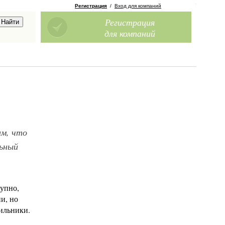
Регистрация
/
Вход для компаний
Регистрация
для компаний
им, что
льный
тупно,
и, но
ильники.