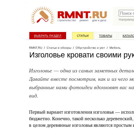
Наприме
строительство
ремонт
дом и дача
ВЫБРАТЬ РАЗДЕЛ
СТАТЬИ
ТОВАРЫ
КАТАЛ
RMNT.RU
/
Статьи и обзоры
/
Обустройство и уют
/
Мебель
Изголовье кровати своими р
Изголовье — одна из самых заметных детале
Давайте вместе посмотрим, как и из чего м
выбранные нами фотоидеи вдохновят вас на
вид.
Первый вариант изготовления изголовья — исполь
бюджетно. Конечно, такой несколько деревенский,
в целом деревянные изголовья являются простым 