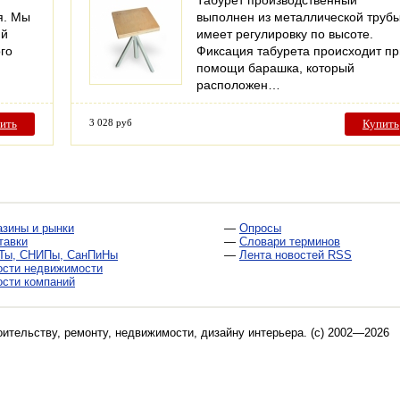
Табурет производственный
я. Мы
выполнен из металлической трубы
ий
имеет регулировку по высоте.
го
Фиксация табурета происходит пр
помощи барашка, который
расположен…
ить
3 028 руб
Купить
азины и рынки
—
Опросы
тавки
—
Словари терминов
Ты, СНИПы, СанПиНы
—
Лента новостей RSS
ости недвижимости
ости компаний
оительству, ремонту, недвижимости, дизайну интерьера
. (c) 2002—2026