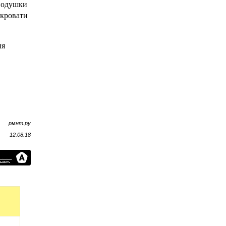
 подушки
 кровати
ля
рмнт.ру
12.08.18