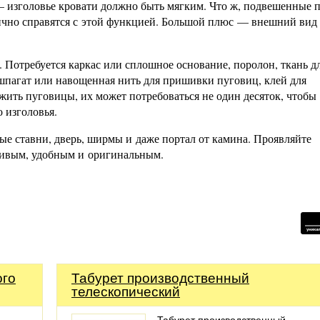
 — изголовье кровати должно быть мягким. Что ж, подвешенные
лично справятся с этой функцией. Большой плюс — внешний вид
. Потребуется каркас или сплошное основание, поролон, ткань д
шпагат или навощенная нить для пришивки пуговиц, клей для
жить пуговицы, их может потребоваться не один десяток, чтобы
 изголовья.
ые ставни, дверь, ширмы и даже портал от камина. Проявляйте
асивым, удобным и оригинальным.
ого
Табурет производственный
телескопический