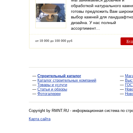
Мы занимаемся добычей и
обработкой натурального камн
готовы предложить Вам широк
выбор камней для ландшафтно
дизайна. У нас полный
ассортимент…
от 18 000 до 100 000 руб
Куп
—
Строительный каталог
—
Маг
—
Каталог строительных компаний
—
Выс
—
Товары и услуги
—
ГОС
—
Статьи и обзоры
—
Нов
—
Фотогалереи
—
Нов
Copyright by RMNT.RU - информационная система по
стр
Карта сайта