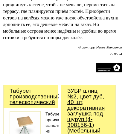
придвинуть к стене, чтобы не мешали, переместить на
террасу, где планируется приём гостей. Приобрести
остров на колёсах можно уже после обустройства кухни,
дополнить её, это дешевле мебели на заказ. Но
мобильные острова менее надёжны и удобны во время
готовки, требуются стопоры для колёс.
© рмнт.ру, Игорь Максимов
25.05.24
Табурет
ЗУБР шлиц
производственный
№2, цвет дуб,
телескопический
40 шт,
декоративная
заглушка под
Табурет
шуруп (4-
производственный
308156-1)
выполнен
(Мебельный
из