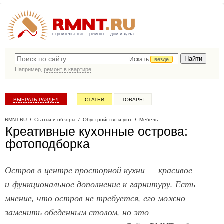
строительство
ремонт
дом и дача
Искать
везде
Например,
ремонт в квартире
ВЫБРАТЬ РАЗДЕЛ
СТАТЬИ
ТОВАРЫ
КАТАЛОГ КОМПАНИЙ
RMNT.RU
/
Статьи и обзоры
/
Обустройство и уют
/
Мебель
Креативные кухонные острова:
фотоподборка
Остров в центре просторной кухни — красивое
и функциональное дополнение к гарнитуру. Есть
мнение, что остров не требуется, его можно
заменить обеденным столом, но это