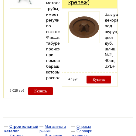
крепеж)
металлической
трубы,
имеет
Заглушка
регулировку
декоративная
по
под
высоте.
шуруп,
Фиксация
цвет
табурета
дуб,
происходит
шлиц
при
№2,
помощи
40шт,
барашка,
ЗУБР
который
расположен…
47 руб
Купить
3 028 руб
Купить
—
Строительный
—
Магазины и
—
Опросы
каталог
рынки
—
Словари
—
Каталог
—
Выставки
терминов