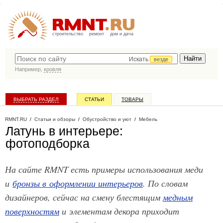
строительство
ремонт
дом и дача
Искать
везде
Например,
кровля
ВЫБРАТЬ РАЗДЕЛ
СТАТЬИ
ТОВАРЫ
КАТАЛОГ КОМПАНИЙ
RMNT.RU
/
Статьи и обзоры
/
Обустройство и уют
/
Мебель
Латунь в интерьере:
фотоподборка
На сайте RMNT есть примеры использования меди
и
бронзы в оформлении интерьеров
. По словам
дизайнеров, сейчас на смену блестящим
медным
поверхностям
и элементам декора приходит