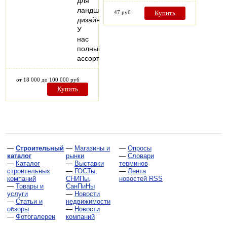
для
ландшафтного
47 руб
Купить
дизайна.
У
нас
полный
ассортимент…
от 18 000 до 100 000 руб
Купить
—
Строительный
—
Магазины и
—
Опросы
каталог
рынки
—
Словари
—
Каталог
—
Выставки
терминов
строительных
—
ГОСТы,
—
Лента
компаний
СНИПы,
новостей RSS
—
Товары и
СанПиНы
услуги
—
Новости
—
Статьи и
недвижимости
обзоры
—
Новости
—
Фотогалереи
компаний