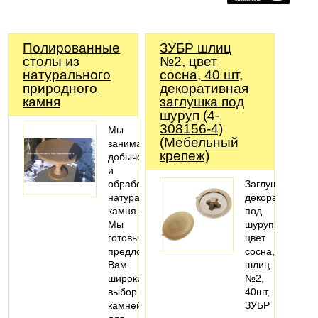
Полированные
ЗУБР шлиц
столы из
№2, цвет
натурального
сосна, 40 шт,
природного
декоративная
камня
заглушка под
шуруп (4-
308156-4)
Мы
(Мебельный
занимаемся
крепеж)
добычей
и
обработкой
Заглушка
натурального
декоративная
камня.
под
Мы
шуруп,
готовы
цвет
предложить
сосна,
Вам
шлиц
широкий
№2,
выбор
40шт,
камней
ЗУБР