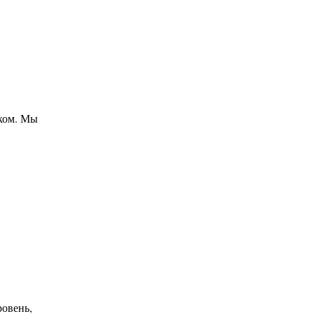
ком. Мы
.
ровень,