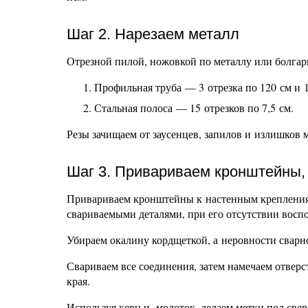
Шаг 2. Нарезаем металл
Отрезной пилой, ножовкой по металлу или болгарк
Профильная труба — 3 отрезка по 120 см и 1
Стальная полоса — 15 отрезков по 7,5 см.
Резы зачищаем от заусенцев, запилов и излишков м
Шаг 3. Привариваем кронштейны,
Привариваем кронштейны к настенным креплениям
свариваемыми деталями, при его отсутствии воспо
Убираем окалину кордщеткой, а неровности сва
Свариваем все соединения, затем намечаем отверс
края.
Используя керн и молоток, делаем метки под свер