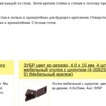
я каждой из стоек. Затем крепим стойки к стенам и потолку пр
тия в полках и кронштейнах для будущего крепления. Отверсти
лки к кронштейнам. Стеллаж готов.
ого
ЗУБР цвет кр-дерево, 4.0 x 15 мм, 4 шт
мебельный уголок с шурупом (4-30825
5) (Мебельный крепеж)
я. Мы
Уголок мебельный с шурупом, цве
ий
кр-дерево, 4,0x15мм, 4шт, ЗУБР
го