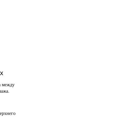
х
а между
лажа.
верхнего