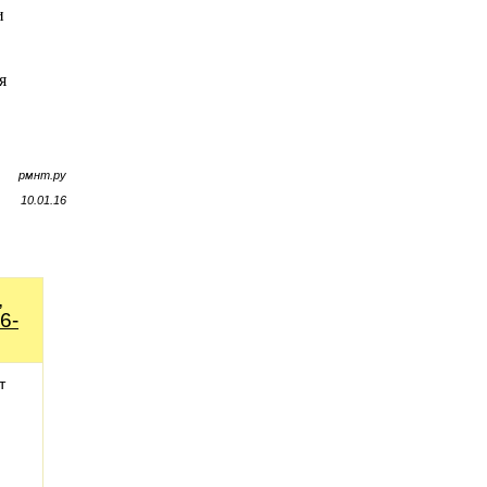
и
я
рмнт.ру
10.01.16
,
6-
т