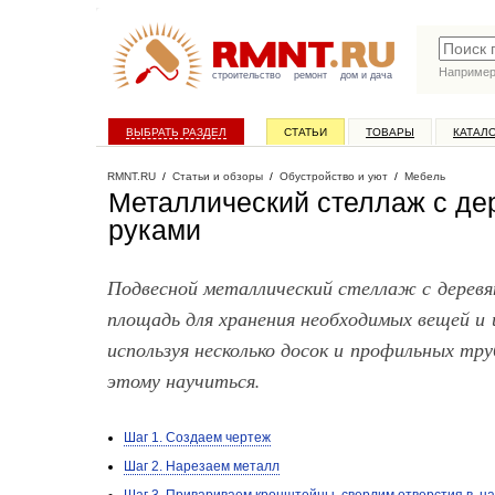
Наприме
строительство
ремонт
дом и дача
ВЫБРАТЬ РАЗДЕЛ
СТАТЬИ
ТОВАРЫ
КАТАЛ
RMNT.RU
/
Статьи и обзоры
/
Обустройство и уют
/
Мебель
Металлический стеллаж с де
руками
Подвесной металлический стеллаж с дерев
площадь для хранения необходимых вещей и
используя несколько досок и профильных тру
этому научиться.
Шаг 1. Создаем чертеж
Шаг 2. Нарезаем металл