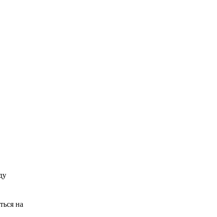
ду
ться на