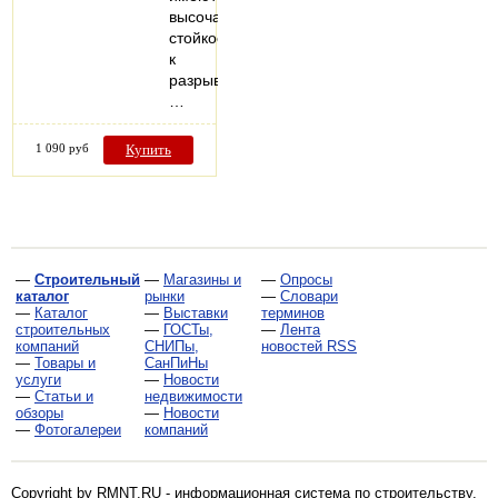
высочайшую
стойкость
к
разрывам.
…
1 090 руб
Купить
—
Строительный
—
Магазины и
—
Опросы
каталог
рынки
—
Словари
—
Каталог
—
Выставки
терминов
строительных
—
ГОСТы,
—
Лента
компаний
СНИПы,
новостей RSS
—
Товары и
СанПиНы
услуги
—
Новости
—
Статьи и
недвижимости
обзоры
—
Новости
—
Фотогалереи
компаний
Copyright by RMNT.RU - информационная система по
строительству,