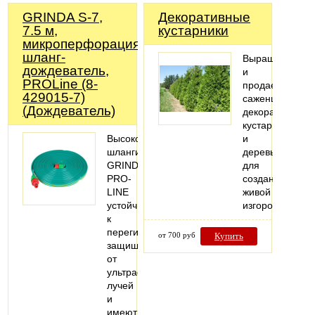
GRINDA S-7,
Декоративные
7.5 м,
кустарники
микроперфорация,
шланг-
Выращиваем
дождеватель,
и
PROLine (8-
продаем
429015-7)
саженцы
(Дождеватель)
декоративных
кустарников
ВысококачественныеПрофессионалные
и
шланги
деревьев
GRINDA
для
PRO-
создания
LINE
живой
устойчивы
изгороди.
к
перегибам,
от 700 руб
Купить
защищены
от
ультрафиолетовых
лучей
и
имеют