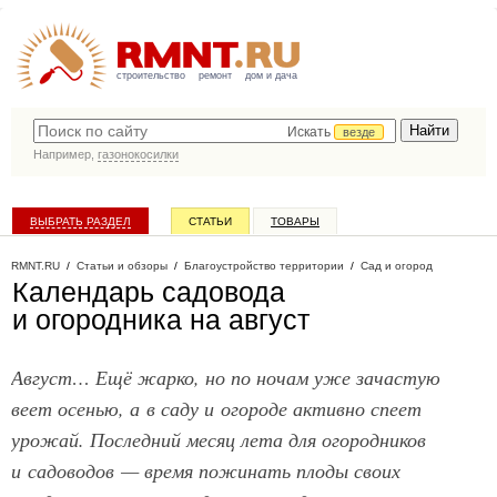
строительство
ремонт
дом и дача
Искать
везде
Например,
газонокосилки
ВЫБРАТЬ РАЗДЕЛ
СТАТЬИ
ТОВАРЫ
КАТАЛОГ КОМПАНИЙ
RMNT.RU
/
Статьи и обзоры
/
Благоустройство территории
/
Сад и огород
Календарь садовода
и огородника на август
Август… Ещё жарко, но по ночам уже зачастую
веет осенью, а в саду и огороде активно спеет
урожай. Последний месяц лета для огородников
и садоводов — время пожинать плоды своих