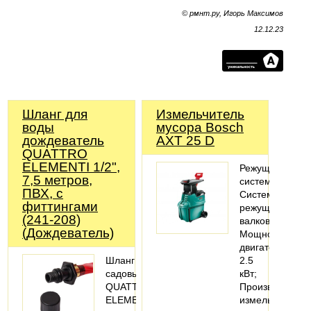
© рмнт.ру, Игорь Максимов
12.12.23
Шланг для
Измельчитель
воды
мусора Bosch
дождеватель
AXT 25 D
QUATTRO
ELEMENTI 1/2",
Режущая
7,5 метров,
система
ПВХ, с
Система
фиттингами
режущих
(241-208)
валков;
(Дождеватель)
Мощность
двигателя
Шланг
2.5
садовый
кВт;
QUATTRO
Производитель
ELEMENTI
измельчения