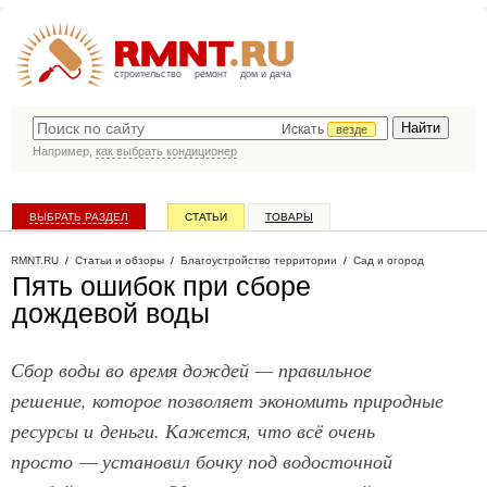
строительство
ремонт
дом и дача
Искать
везде
Например,
как выбрать кондиционер
ВЫБРАТЬ РАЗДЕЛ
СТАТЬИ
ТОВАРЫ
КАТАЛОГ КОМПАНИЙ
RMNT.RU
/
Статьи и обзоры
/
Благоустройство территории
/
Сад и огород
Пять ошибок при сборе
дождевой воды
Сбор воды во время дождей — правильное
решение, которое позволяет экономить природные
ресурсы и деньги. Кажется, что всё очень
просто — установил бочку под водосточной