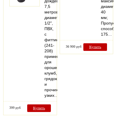
дождеватель
максимальный
7,5
диаметр
метров,
40
диаметр
мм;
1/2",
Пропускная
ПВХ,
способность
с
175…
фиттингами
(241-
36 900 руб
Купить
208)
применяется
для
орошения
клумб,
грядок
и
прочих
узких…
399 руб
Купить