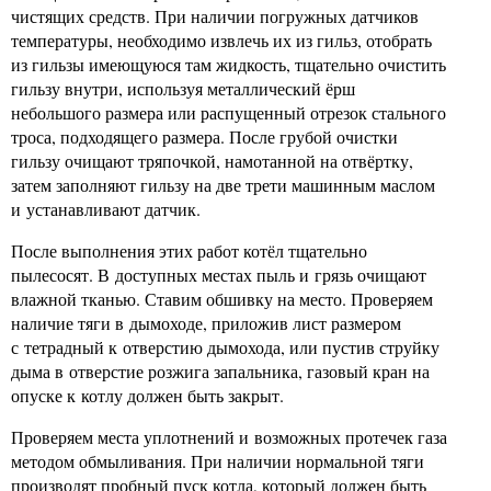
чистящих средств. При наличии погружных датчиков
температуры, необходимо извлечь их из гильз, отобрать
из гильзы имеющуюся там жидкость, тщательно очистить
гильзу внутри, используя металлический ёрш
небольшого размера или распущенный отрезок стального
троса, подходящего размера. После грубой очистки
гильзу очищают тряпочкой, намотанной на отвёртку,
затем заполняют гильзу на две трети машинным маслом
и устанавливают датчик.
После выполнения этих работ котёл тщательно
пылесосят. В доступных местах пыль и грязь очищают
влажной тканью. Ставим обшивку на место. Проверяем
наличие тяги в дымоходе, приложив лист размером
с тетрадный к отверстию дымохода, или пустив струйку
дыма в отверстие розжига запальника, газовый кран на
опуске к котлу должен быть закрыт.
Проверяем места уплотнений и возможных протечек газа
методом обмыливания. При наличии нормальной тяги
производят пробный пуск котла, который должен быть