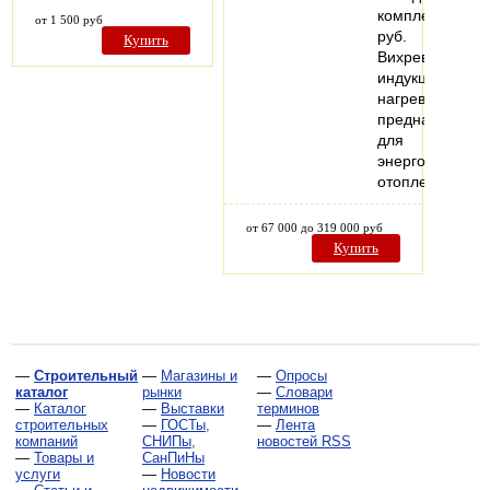
комплектация,
от 1 500 руб
руб.
Купить
Вихревой
индукционный
нагреватель
предназначен
для
энергоэффекти
отопления…
от 67 000 до 319 000 руб
Купить
—
Строительный
—
Магазины и
—
Опросы
каталог
рынки
—
Словари
—
Каталог
—
Выставки
терминов
строительных
—
ГОСТы,
—
Лента
компаний
СНИПы,
новостей RSS
—
Товары и
СанПиНы
услуги
—
Новости