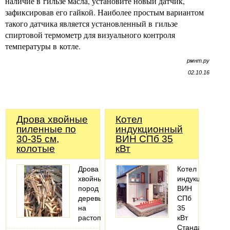
наличие в гильзе масла, установите новый датчик,
зафиксировав его гайкой. Наиболее простым вариантом
такого датчика является установленный в гильзе
спиртовой термометр для визуального контроля
температуры в котле.
рмнт.ру
02.10.16
Дрова хвойные
Котел
пиленные по
индукционный
30-35 см,
ВИН СПб 35
колотые
кВт
Дрова
Котел
хвойных
индукционный
пород
ВИН
деревьев
СПб
на
35
растопку
кВт
Стандартная