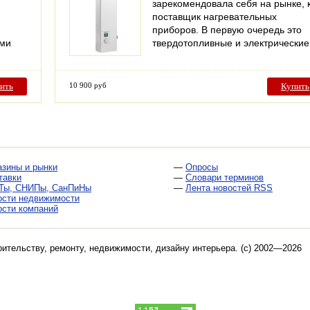
зарекомендовала себя на рынке, 
поставщик нагревательных
приборов. В первую очередь это
ыми
твердотопливные и электрически
ить
10 900 руб
Купить
азины и рынки
—
Опросы
тавки
—
Словари терминов
Ты, СНИПы, СанПиНы
—
Лента новостей RSS
ости недвижимости
ости компаний
оительству, ремонту, недвижимости, дизайну интерьера
. (c) 2002—2026