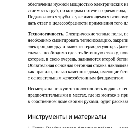
обеспечения нужной мощностью электрических на
стоимость труб, по которым потечет горячая вода
Подключаются трубы к уже имеющемуся газовому 
дать ответ о целесообразности применения того и
Технологичность.
Электрические теплые полы, по
необходимо смонтировать теплоизоляцию, закрепи
электропроводку и вывести терморегулятор. Дале
сначала необходимо сделать бетонную стяжку, пов
которые, в свою очередь, заливаются второй бето
Обязательная основная бетонная стяжка накладыв
как правило, только каменные дома, имеющие бе
с основательным железобетонным фундаментом.
Несмотря на низкую технологичность водяных теп
предпочтительными в местах, где их монтаж в пр
в собственном доме своими руками, будет рассказ
Инструменты и материалы
1. Бетон. Вообще говоря, бетонные работы — осно