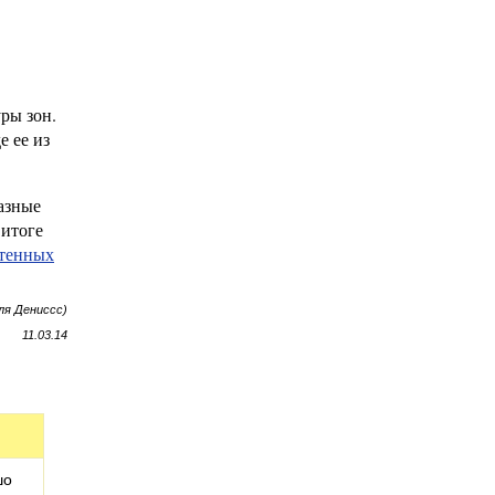
ры зон.
 ее из
азные
 итоге
тенных
ля Дениссс)
11.03.14
шо