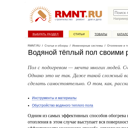
Наприме
строительство
ремонт
дом и дача
ВЫБРАТЬ РАЗДЕЛ
СТАТЬИ
ТОВАРЫ
КАТАЛ
RMNT.RU
/
Статьи и обзоры
/
Инженерные системы
/
Отопление и 
Водяной тёплый пол своими 
Пол с подогревом — мечта многих людей. С
Однако это не так. Даже такой сложный ва
сделать самостоятельно. О том, как, расск
Инструменты и материалы
Обустройство водяного теплого пола
Одним из самых эффективных способов обогрева
отопления в этом случае выступает вся поверхно
эффективности указанного способа, огромным пол