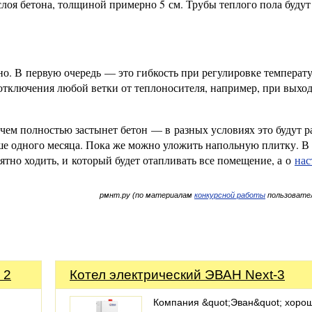
слоя бетона, толщиной примерно 5 см. Трубы теплого пола будут
но. В первую очередь — это гибкость при регулировке температу
ключения любой ветки от теплоносителя, например, при выходе
чем полностью застынет бетон — в разных условиях это будут р
ше одного месяца. Пока же можно уложить напольную плитку. В
тно ходить, и который будет отапливать все помещение, а о
нас
рмнт.ру (по материалам
конкурсной работы
пользовате
 2
Котел электрический ЭВАН Next-3
Компания &quot;Эван&quot; хоро