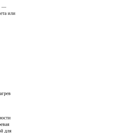
й —
ета или
агрев
мости
ревая
ой для