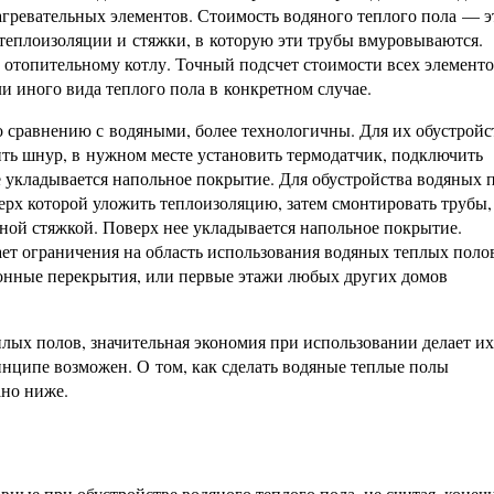
гревательных элементов. Стоимость водяного теплого пола — э
, теплоизоляции и стяжки, в которую эти трубы вмуровываются.
отопительному котлу. Точный подсчет стоимости всех элемент
ли иного вида теплого пола в конкретном случае.
 сравнению с водяными, более технологичны. Для их обустройс
ть шнур, в нужном месте установить термодатчик, подключить
е укладывается напольное покрытие. Для обустройства водяных 
ерх которой уложить теплоизоляцию, затем смонтировать трубы,
нной стяжкой. Поверх нее укладывается напольное покрытие.
ает ограничения на область использования водяных теплых поло
тонные перекрытия, или первые этажи любых других домов
лых полов, значительная экономия при использовании делает их
инципе возможен. О том, как сделать водяные теплые полы
ано ниже.
вные при обустройстве водяного теплого пола, не считая, конеч