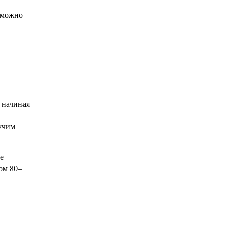
е можно
 начиная
учим
е
ом 80–