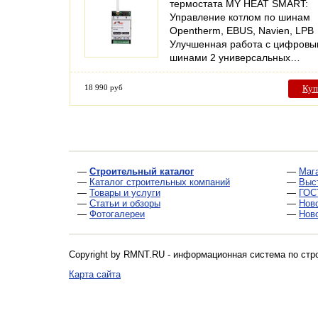
термостата MY HEAT SMART:
Управление котлом по шинам
Opentherm, EBUS, Navien, LPB
Улучшенная работа с цифров
шинами 2 универсальных…
18 990 руб
Куп
—
Строительный каталог
—
Маг
—
Каталог строительных компаний
—
Выс
—
Товары и услуги
—
ГОС
—
Статьи и обзоры
—
Нов
—
Фотогалереи
—
Нов
Copyright by RMNT.RU - информационная система по
стр
Карта сайта