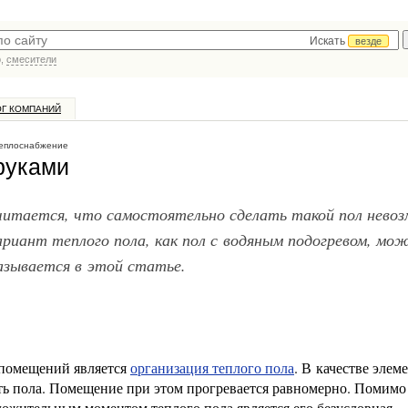
Искать
везде
р,
смесители
ОГ КОМПАНИЙ
теплоснабжение
руками
читается, что самостоятельно сделать такой пол нево
риант теплого пола, как пол с водяным подогревом, мо
азывается в этой статье.
 помещений является
организация теплого пола
. В качестве элем
сть пола. Помещение при этом прогревается равномерно. Помимо
ожительным моментом теплого пола является его безусловная