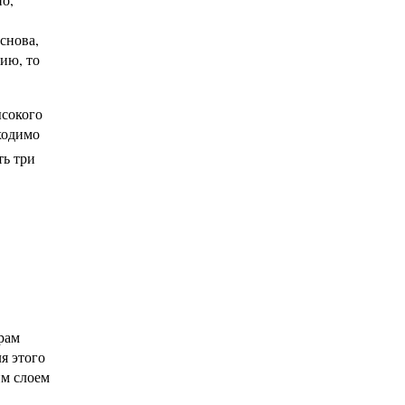
снова,
ию, то
ысокого
ходимо
ть три
рам
я этого
им слоем