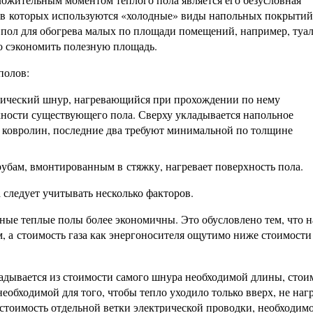
, в которых используются «холодные» виды напольных покрыти
 пол для обогрева малых по площади помещений, например, туал
но сэкономить полезную площадь.
полов:
рический шнур, нагревающийся при прохождении по нему
хности существующего пола. Сверху укладывается напольное
 ковролин, последние два требуют минимальной по толщине
убам, вмонтированным в стяжку, нагревает поверхность пола.
 следует учитывать несколько факторов.
яные теплые полы более экономичны. Это обусловлено тем, что н
м, а стоимость газа как энергоносителя ощутимо ниже стоимости
адывается из стоимости самого шнура необходимой длины, стои
еобходимой для того, чтобы тепло уходило только вверх, не наг
 стоимость отдельной ветки электрической проводки, необходим