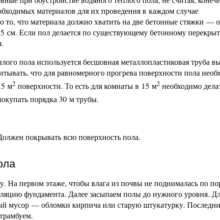
еобходимых материалов для их проведения в каждом случае
о то, что материала должно хватить на две бетонные стяжки — о
5 см. Если пол делается по существующему бетонному перекрыт
.
еплого пола используется бесшовная металлопластиковая труба в
читывать, что для равномерного прогрева поверхности пола необ
2
2
 5 м
поверхности. То есть для комнаты в 15 м
необходимо дела
покупать порядка 30 м трубы.
Должен покрывать всю поверхность пола.
ола
. На первом этаже, чтобы влага из почвы не поднималась по по
оляцию фундамента. Далее засыпаем полы до нужного уровня. Дл
ый мусор — обломки кирпича или старую штукатурку. Последн
трамбуем.