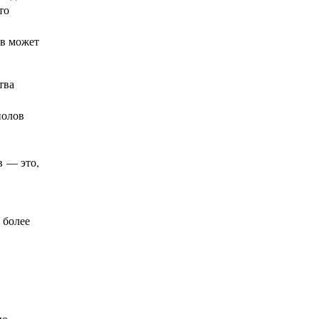
то
ов может
тва
полов
в — это,
 более
но,