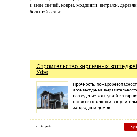
в виде свечей, ковры, молдинги, витражи, дерев
большой семьи.
Строительство кирпичных коттедже
Уфе
Прочность, пожаробезопасност
архитектурная выразительност
возведение коттеджей из кирпи
остается эталоном в строитель
загородных домов.
от 45 руб
Куп