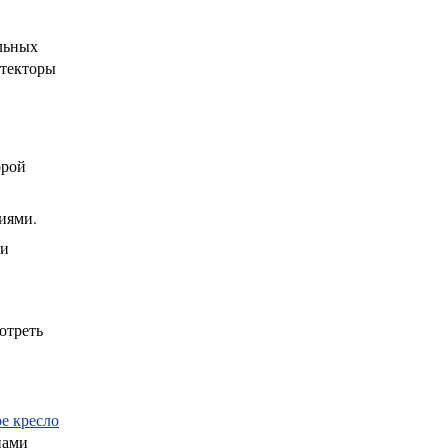
льных
итекторы
орой
иями.
ми
отреть
е кресло
пами