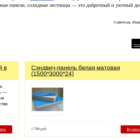
янные панели, солидные лестницы — это добротный и уютный до
© рмнт.ру, Иго
й в
Сэндвич-панель белая матовая
(1500*3000*24)
ь,
ь —
ча
стве
ить
1 700 руб
Купить