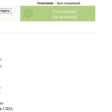
Регистрация
/
Вход для компаний
Регистрация
для компаний
т
е
,
и
но
ь в США.