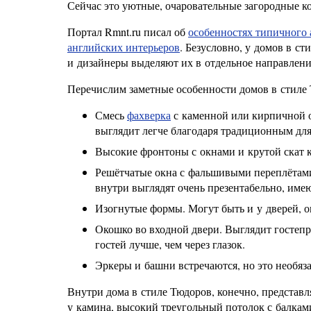
Сейчас это уютные, очаровательные загородные к
Портал Rmnt.ru писал об
особенностях типичного 
английских интерьеров
. Безусловно, у домов в с
и дизайнеры выделяют их в отдельное направлени
Перечислим заметные особенности домов в стиле
Смесь
фахверка
с каменной или кирпичной о
выглядит легче благодаря традиционным для
Высокие фронтоны с окнами и крутой скат к
Решётчатые окна с фальшивыми переплётами
внутри выглядят очень презентабельно, име
Изогнутые формы. Могут быть и у дверей, он
Окошко во входной двери. Выглядит гостепр
гостей лучше, чем через глазок.
Эркеры и башни встречаются, но это необяз
Внутри дома в стиле Тюдоров, конечно, представл
у камина, высокий треугольный потолок с балка