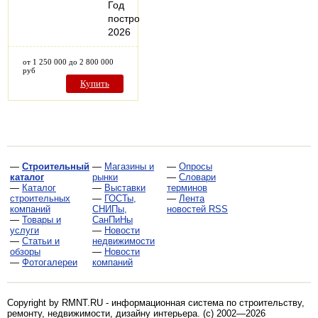
Год
постройки:
2026
от 1 250 000 до 2 800 000
руб
Купить
—
Строительный
—
Магазины и
—
Опросы
каталог
рынки
—
Словари
—
Каталог
—
Выставки
терминов
строительных
—
ГОСТы,
—
Лента
компаний
СНИПы,
новостей RSS
—
Товары и
СанПиНы
услуги
—
Новости
—
Статьи и
недвижимости
обзоры
—
Новости
—
Фотогалереи
компаний
Copyright by RMNT.RU - информационная система по
строительству,
ремонту, недвижимости, дизайну интерьера
. (c) 2002—2026