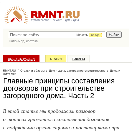
строительство
ремонт
дом и дача
Искать
везде
Например,
ипотека
ВЫБРАТЬ РАЗДЕЛ
СТАТЬИ
ТОВАРЫ
КАТАЛОГ КОМПАНИЙ
RMNT.RU
/
Статьи и обзоры
/
Дом и дача, загородное строительство
/
Дома и
коттеджи
Главные принципы составления
договоров при строительстве
загородного дома. Часть 2
В этой статье мы продолжим разговор
о нюансах грамотного составления договоров
с подрядными организациями и поставщиками при