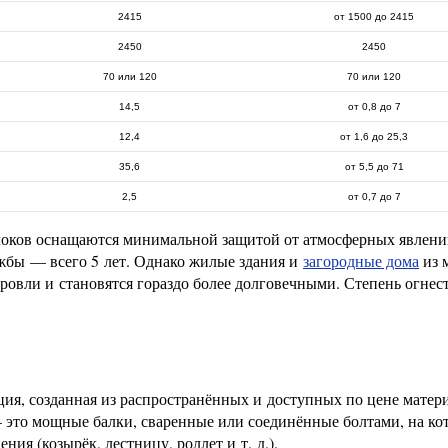
2415
от 1500 до 2415
2450
2450
70 или 120
70 или 120
14,5
от 0,8 до 7
12,4
от 1,6 до 25,3
35,6
от 5,5 до 71
2,5
от 0,7 до 7
локов оснащаются минимальной защитой от атмосферных явлен
жбы — всего 5 лет. Однако жилые здания и
загородные дома
из 
ровли и становятся гораздо более долговечными. Степень огнес
я, созданная из распространённых и доступных по цене матери
 это мощные балки, сваренные или соединённые болтами, на ко
ия (козырёк, лестницу, роллет и т. д.).