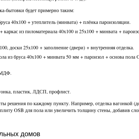
ка-бытовки будет примерно таким:
руса 40х100 + утеплитель (минвата) + плёнка пароизоляции.
+ каркас из пиломатериала 40х100 и 25х100 + минвата + пароиз
100, доски 25х100 + заполнение (двери) + внутренняя отделка.
ола из бруса 40х100 + минвата 50 мм + пароизол + основа пола
 МДФ.
онка, пластик, ЛДСП, профлист.
ты решения по каждому пункту. Например, отделка вагонкой (д
ю плиту OSB для пола или увеличить толщину стены, добавив сло
ульных домов