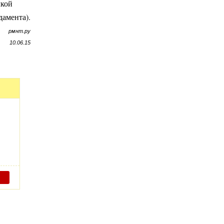
лкой
дамента).
рмнт.ру
10.06.15