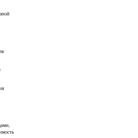
зной
ля
е
ия
ами,
оимость