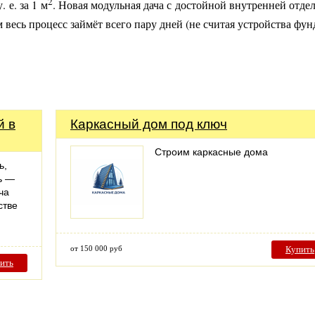
2
 е. за 1 м
. Новая модульная дача с достойной внутренней отде
м весь процесс займёт всего пару дней (не считая устройства фун
й в
Каркасный дом под ключ
Строим каркасные дома
ь,
ь —
ча
стве
от 150 000 руб
Купить
ить