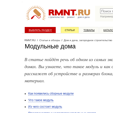
Наприме
строительство
ремонт
дом и дача
ВЫБРАТЬ РАЗДЕЛ
СТАТЬИ
ТОВАРЫ
КАТАЛ
RMNT.RU
/
Статьи и обзоры
/
Дом и дача, загородное строительство
Модульные дома
В статье пойдёт речь об одном из самых э
домах. Вы узнаете, что такое модуль и как
расскажет об устройстве и размерах блока
материал.
Как появились сборные модули
Что такое модуль
Из чего состоит модуль