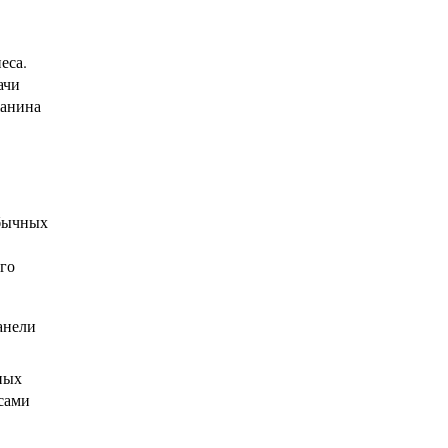
еса.
ачи
жанина
обычных
го
анели
ных
сами