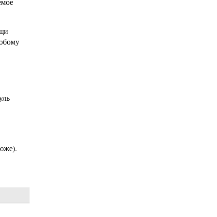
емое
ощи
любому
уль
оже).