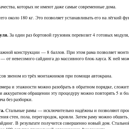
чества, которых не имеют даже самые современные дома.
го около 180 кг. Это позволяет устанавливать его на лёгкий ф
уля.
За один раз бортовой грузовик перевозит 4 готовых модуля,
ажной конструкции — 8 баллов. При этом рама позволяет монт
— от невесомого сайдинга до массивного блок-хауса. К ней мо
часов звеном из трёх монтажников при помощи автокрана.
змера и этажности можно разобрать в обратном порядке, сложит
ри аккуратном обращении эту процедуру можно повторять 5 и бол
ча без разборки.
а.
Стальные рамы — исключительно надёжны и позволяют прои
ия стен, пола, перегородок, кровли. Затем раму можно обшить
айдинг. В результате получится совершенно новый дом. Стально