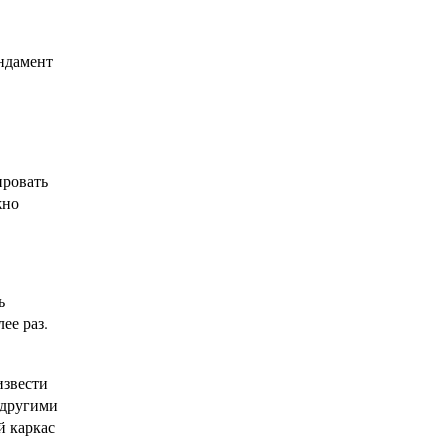
ундамент
ировать
жно
ь
ее раз.
звести
 другими
й каркас