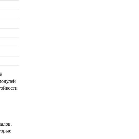
ий
модулей
тойкости
алов.
торые