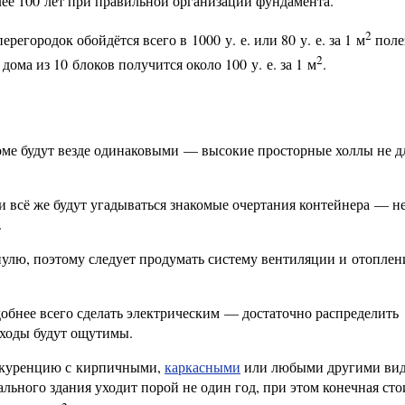
ее 100 лет при правильной организации фундамента.
2
регородок обойдётся всего в 1000 у. е. или 80 у. е. за 1 м
поле
2
ома из 10 блоков получится около 100 у. е. за 1 м
.
ме будут везде одинаковыми — высокие просторные холлы не д
 всё же будут угадываться знакомые очертания контейнера — н
.
улю, поэтому следует продумать систему вентиляции и отоплен
обнее всего сделать электрическим — достаточно распределить
сходы будут ощутимы.
онкуренцию с кирпичными,
каркасными
или любыми другими вид
ального здания уходит порой не один год, при этом конечная ст