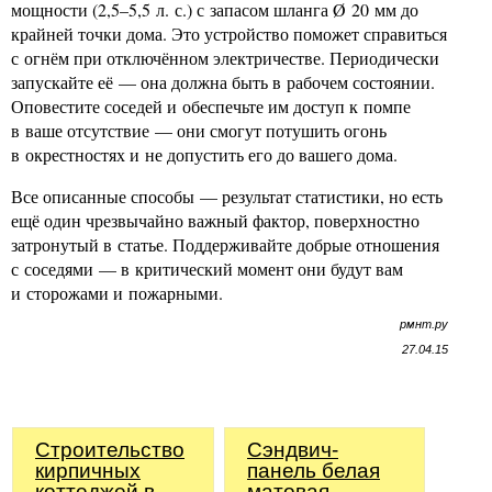
мощности (2,5–5,5 л. с.) с запасом шланга Ø 20 мм до
крайней точки дома. Это устройство поможет справиться
с огнём при отключённом электричестве. Периодически
запускайте её — она должна быть в рабочем состоянии.
Оповестите соседей и обеспечьте им доступ к помпе
в ваше отсутствие — они смогут потушить огонь
в окрестностях и не допустить его до вашего дома.
Все описанные способы — результат статистики, но есть
ещё один чрезвычайно важный фактор, поверхностно
затронутый в статье. Поддерживайте добрые отношения
с соседями — в критический момент они будут вам
и сторожами и пожарными.
рмнт.ру
27.04.15
Строительство
Сэндвич-
кирпичных
панель белая
коттеджей в
матовая