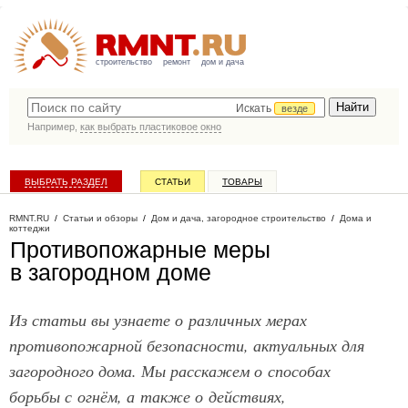
строительство
ремонт
дом и дача
Искать
везде
Например,
как выбрать пластиковое окно
ВЫБРАТЬ РАЗДЕЛ
СТАТЬИ
ТОВАРЫ
КАТАЛОГ КОМПАНИЙ
RMNT.RU
/
Статьи и обзоры
/
Дом и дача, загородное строительство
/
Дома и
коттеджи
Противопожарные меры
в загородном доме
Из статьи вы узнаете о различных мерах
противопожарной безопасности, актуальных для
загородного дома. Мы расскажем о способах
борьбы с огнём, а также о действиях,