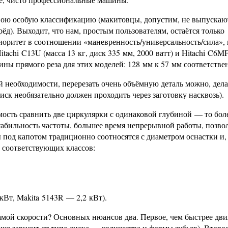
свою особую классификацию (макитовцы, допустим, не выпускаю
ёд). Выходит, что нам, простым пользователям, остаётся только
иоритет в соотношении «маневренность/универсальность/сила», 
achi C13U (масса 13 кг, диск 335 мм, 2000 ватт) и Hitachi C6M
бины прямого реза для этих моделей: 128 мм к 57 мм соответстве
ой необходимости, перерезать очень объёмную деталь можно, дела
диск необязательно должен проходить через заготовку насквозь).
мость сравнить две циркулярки с одинаковой глубиной — то бол
абильность частоты, большее время непрерывной работы, позво
 под капотом традиционно соотносятся с диаметром оснастки и, 
х соответствующих классов:
кВт, Makita 5143R — 2,2 кВт).
самой скорости? Основных нюансов два. Первое, чем быстрее дв
льше зависит от типа диска — количества и формы зубьев). Второе