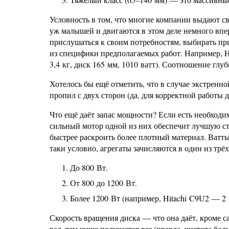
Условность в том, что многие компании выдают 
уж малышей и двигаются в этом деле немного впер
прислушаться к своим потребностям, выбирать пр
из специфики предполагаемых работ. Например, Hit
3,4 кг, диск 165 мм, 1010 ватт). Соотношение глу
Хотелось бы ещё отметить, что в случае экстренн
пропил с двух сторон (да, для корректной работы 
Что ещё даёт запас мощности? Если есть необходи
сильный мотор одной из них обеспечит лучшую ст
быстрее раскроить более плотный материал. Ватты
таки условно, агрегаты зачисляются в один из трё
До 800 Вт.
От 800 до 1200 Вт.
Более 1200 Вт (например, Hitachi C9U2 — 2 
Скорость вращения диска — что она даёт, кроме 
вал, тем чище получается рез (правда, чистота бо