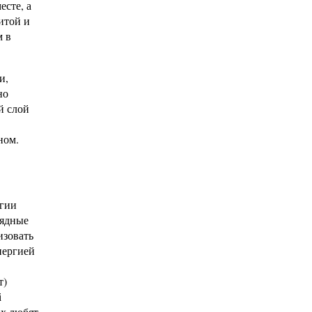
есте, а
итой и
м в
и,
но
й слой
ном.
огии
рядные
изовать
нергией
т)
i
их любят