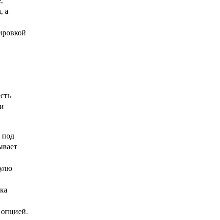
, а
лировкой
сть
ти
 под
ывает
нулю
ка
 опцией.