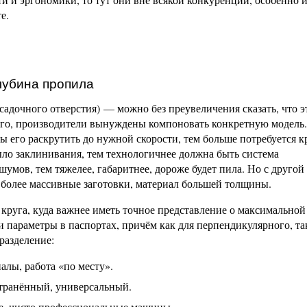
е.
глубина пропила
садочного отверстия) — можно без преувеличения сказать, что э
его, производители вынуждены компоновать конкретную модель
ы его раскрутить до нужной скорости, тем больше потребуется 
ыло заклинивания, тем технологичнее должна быть система
умов, тем тяжелее, габаритнее, дороже будет пила. Но с другой
ь более массивные заготовки, материал большей толщины.
круга, куда важнее иметь точное представление о максимальной
и параметры в паспортах, причём как для перпендикулярного, та
разделение:
алы, работа «по месту».
транённый, универсальный.
е, чисто профессиональные машины.