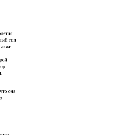
олетия.
ьный тип
 Также
орой
бор
и.
что она
о