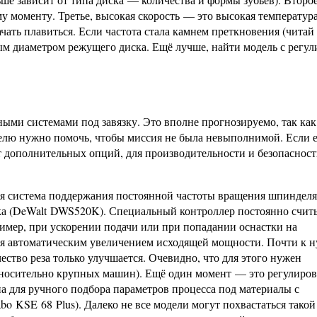
 моменту. Третье, высокая скорость — это высокая температура
чать плавиться. Если частота стала камнем преткновения (читай
ым диаметром режущего диска. Ещё лучше, найти модель с регу
ми системами под завязку. Это вполне прогнозируемо, так как
лю нужно помочь, чтобы миссия не была невыполнимой. Если е
от дополнительных опций, для производительности и безопаснос
ся система поддержания постоянной частоты вращения шпинделя
ика (DeWalt DWS520K). Специальный контроллер постоянно счит
ример, при ускорении подачи или при попадании оснастки на
ся автоматическим увеличением исходящей мощности. Почти к 
чество реза только улучшается. Очевидно, что для этого нужен
тносительно крупных машин). Ещё один момент — это регулиров
на для ручного подбора параметров процесса под материалы с
 KSE 68 Plus). Далеко не все модели могут похвастаться такой