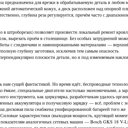
а предназначена для врезки в обрабатываемую деталь в любом м
нижний автоматический кожух, а диск расположен над опорной пл
ественно, глубина реза регулируется, причём часто с диапазоно
о в штроборезах) позволяет произвести локальный ремонт кровл
ок, вырезать проём в столешнице. Без особых затруднений мож
 работы с сэндвичами и ламинированными материалами — верхни
еполную глубину заготовки, исключив тем самым опасность
о перпендикулярно плоскости детали, но и под изменяемым накло
сь нам сущей фантастикой. Но время идёт, беспроводные технол
ко ёмкие, специальные двигатели настолько экономичными, а за
ого инструмента, как циркулярка, разработчикам удалось орган
менных аккумулятора и получасовую зарядку — всё, проблем с э
ваша дисковая пила снабжена унифицированной батареей того же
. Силовые характеристики (выходная мощность, крутящий момен
 показателям аналогичных сетевых машин — Bosch GKS 18 V-L
сти и эргономики, то тут они вне всякой конкуренции, особенно 