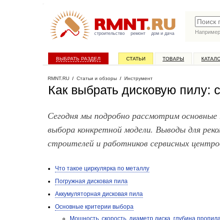
Наприме
строительство
ремонт
дом и дача
ВЫБРАТЬ РАЗДЕЛ
СТАТЬИ
ТОВАРЫ
КАТАЛ
RMNT.RU
/
Статьи и обзоры
/
Инструмент
Как выбрать дисковую пилу:
Сегодня мы подробно рассмотрим основные 
выбора конкретной модели. Выводы для рек
строителей и работников сервисных центро
Что такое циркулярка по металлу
Погружная дисковая пила
Аккумуляторная дисковая пила
Основные критерии выбора
Мощность, скорость, диаметр диска, глубина пропил