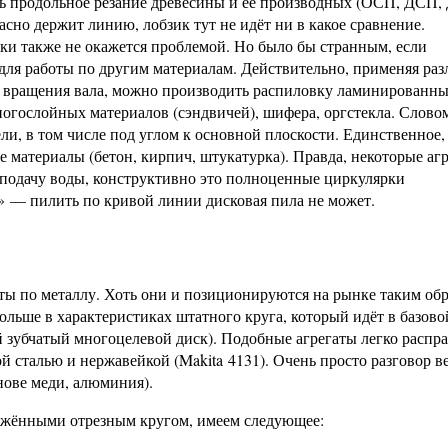
ь продольное резание древесины и её производных (ОСП, ДСП,
сно держит линию, лобзик тут не идёт ни в какое сравнение.
рки также не окажется проблемой. Но было бы странным, если
для работы по другим материалам. Действительно, применяя ра
ту вращения вала, можно производить распиловку ламинированн
ногослойных материалов (сэндвичей), шифера, оргстекла. Слово
ли, в том числе под углом к основной плоскости. Единственное,
е материалы (бетон, кирпич, штукатурка). Правда, некоторые аг
 подачу воды, конструктивно это полноценные циркулярки
о» — пилить по кривой линии дисковая пила не может.
ты по металлу. Хоть они и позиционируются на рынке таким обр
льше в характеристиках штатного круга, который идёт в базово
й зубчатый многоцелевой диск). Подобные агрегаты легко распр
 сталью и нержавейкой (Makita 4131). Очень просто разговор ве
нове меди, алюминия).
бжёнными отрезным кругом, имеем следующее: