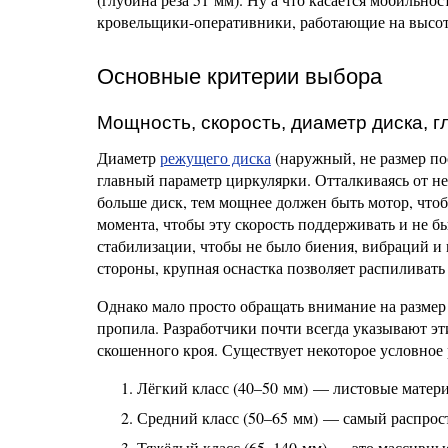
кровельщики-оперативники, работающие на высот
Основные критерии выбора
Мощность, скорость, диаметр диска, 
Диаметр
режущего диска
(наружный, не размер по
главный параметр циркулярки. Отталкиваясь от н
больше диск, тем мощнее должен быть мотор, чтоб
момента, чтобы эту скорость поддерживать и не б
стабилизации, чтобы не было биения, вибраций и ш
стороны, крупная оснастка позволяет распиливат
Однако мало просто обращать внимание на размер 
пропила. Разработчики почти всегда указывают эт
скошенного кроя. Существует некоторое условное 
Лёгкий класс (40–50 мм) — листовые матери
Средний класс (50–65 мм) — самый распрос
Тяжёлый класс (65–140 мм) — это массивны