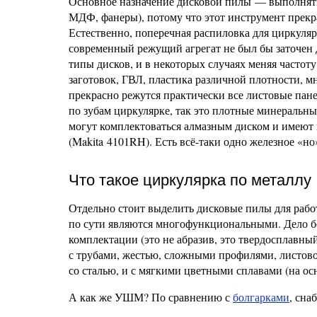
Основное назначение дисковой пилы — выполнят
МДФ, фанеры), потому что этот инструмент прекра
Естественно, поперечная распиловка для циркуля
современный режущий агрегат не был бы заточен 
типы дисков, и в некоторых случаях меняя часто
заготовок, ГВЛ, пластика различной плотности, м
прекрасно режутся практически все листовые пане
по зубам циркулярке, так это плотные минеральны
могут комплектоваться алмазным диском и имеют
(Makita 4101RH). Есть всё-таки одно железное «н
Что такое циркулярка по металлу
Отдельно стоит выделить дисковые пилы для рабо
по сути являются многофункциональными. Дело бо
комплектации (это не абразив, это твердосплавны
с трубами, жестью, сложными профилями, листовой
со сталью, и с мягкими цветными сплавами (на ос
А как же УШМ? По сравнению с
болгарками
, сна