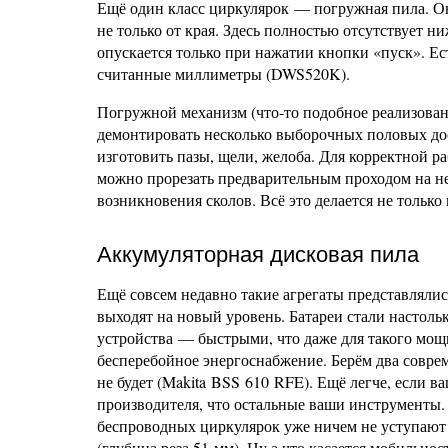
Ещё один класс циркулярок — погружная пила. Он
не только от края. Здесь полностью отсутствует 
опускается только при нажатии кнопки «пуск». Ест
считанные миллиметры (DWS520K).
Погружной механизм (что-то подобное реализован
демонтировать несколько выборочных половых дос
изготовить пазы, щели, желоба. Для корректной
можно прорезать предварительным проходом на н
возникновения сколов. Всё это делается не тольк
Аккумуляторная дисковая пила
Ещё совсем недавно такие агрегаты представляли
выходят на новый уровень. Батареи стали настоль
устройства — быстрыми, что даже для такого мощн
бесперебойное энергоснабжение. Берём два совре
не будет (Makita BSS 610 RFE). Ещё легче, если 
производителя, что остальные ваши инструменты
беспроводных циркулярок уже ничем не уступают
(глубина реза 51 мм). Ну а что касается мобильно