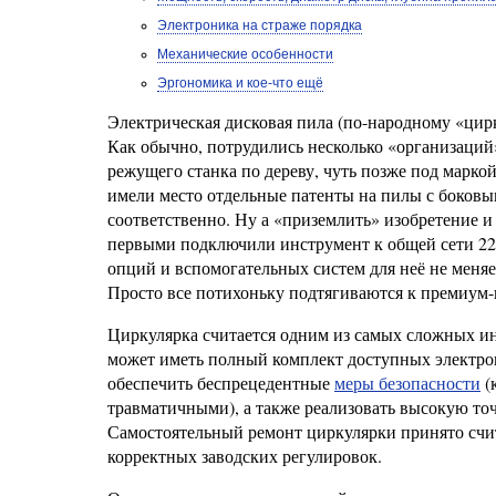
Электроника на страже порядка
Механические особенности
Эргономика и кое-что ещё
Электрическая дисковая пила (по-народному «цирк
Как обычно, потрудились несколько «организаций
режущего станка по дереву, чуть позже под марко
имели место отдельные патенты на пилы с боков
соответственно. Ну а «приземлить» изобретение 
первыми подключили инструмент к общей сети 220
опций и вспомогательных систем для неё не меняе
Просто все потихоньку подтягиваются к премиум-
Циркулярка считается одним из самых сложных инс
может иметь полный комплект доступных электрон
обеспечить беспрецедентные
меры безопасности
(
травматичными), а также реализовать высокую то
Самостоятельный ремонт циркулярки принято счи
корректных заводских регулировок.