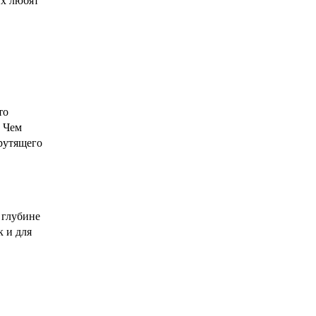
то
. Чем
крутящего
 глубине
к и для