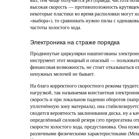
высокая скорость — противоположность крутящему
некоторые пластики во время распиловки могут на
«выбора»), то сравнивать нужно пилы с одинаков
частоты холостого хода.
Электроника на страже порядка
Продвинутые циркулярки нашпигованы электронны
инструмент этот мощный и опасный — пользовате
финансовая возможность, не стоит отказываться 
ненужных мелочей не бывает.
На благо корректного скоростного режима трудит
нагрузкой, так называемая константная электрон
скорость и при локальном падении оборотов (нап
уплотнённую зону материала), она стабилизирует
сводится вероятность заклинивания диска, ну а ка
определённый силовой резерв (это прерогатива о
скорости холостого хода, предустановка. Она нуж
различными физическими характеристиками (Metabo