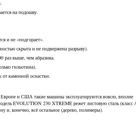
.
ается на подошву.
ся и не «подгорает».
ностью скрыта и не подвержена разрыву).
0 раз выше, чем абразива.
олько гильотина).
к от каменной оснастки.
 в Европе и США такие машины эксплуатируются вовсю, вполне
, модель EVOLUTION 230 XTREME режет листовую сталь (класс 
у и, конечно, всё остальное (дерево, полимеры).