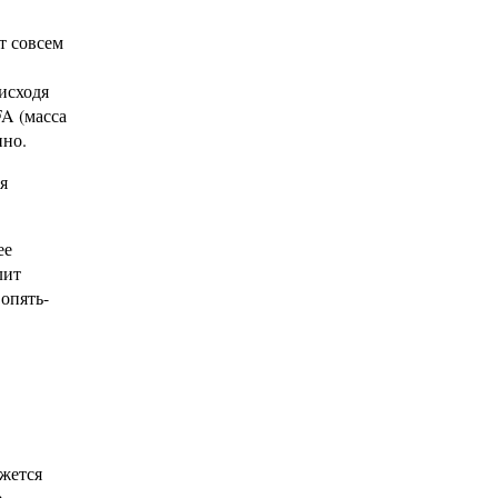
т совсем
исходя
FA (масса
нно.
я
ее
лит
опять-
ижется
,