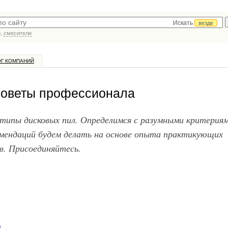
Искать
везде
р,
смесители
ОГ КОМПАНИЙ
 советы профессионала
типы дисковых пил. Определимся с разумными критерия
омендаций будем делать на основе опыта практикующих
в. Присоединяйтесь.
а