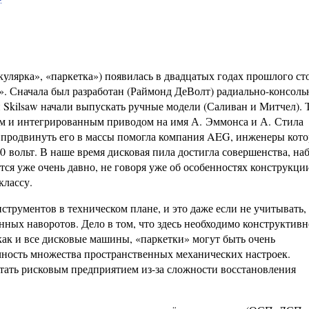
улярка», «паркетка») появилась в двадцатых годах прошлого ст
». Сначала был разработан (Раймонд ДеВолт) радиально-консол
й Skilsaw начали выпускать ручные модели (Саливан и Митчел).
ым и интегрированным приводом на имя А. Эммонса и А. Стила
и продвинуть его в массы помогла компания AEG, инженеры кот
 вольт. В наше время дисковая пила достигла совершенства, на
тся уже очень давно, не говоря уже об особенностях конструкци
классу.
трументов в техническом плане, и это даже если не учитывать, 
ных наворотов. Дело в том, что здесь необходимо конструктивн
как и все дисковые машины, «паркетки» могут быть очень
чность множества пространственных механических настроек.
тать рисковым предприятием из-за сложности восстановления