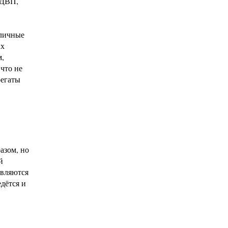
 ДВП,
зличные
ых
м,
 что не
регаты
азом, но
й
авляются
дётся и