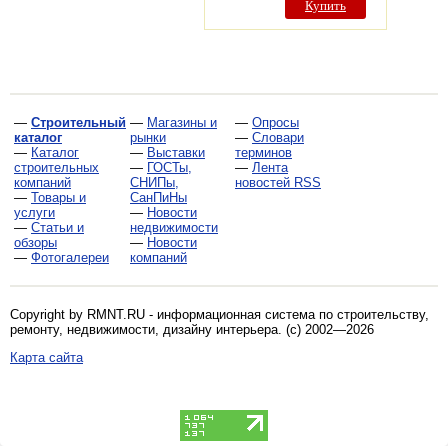
Купить
—
Строительный
—
Магазины и
—
Опросы
каталог
рынки
—
Словари
—
Каталог
—
Выставки
терминов
строительных
—
ГОСТы,
—
Лента
компаний
СНИПы,
новостей RSS
—
Товары и
СанПиНы
услуги
—
Новости
—
Статьи и
недвижимости
обзоры
—
Новости
—
Фотогалереи
компаний
Copyright by RMNT.RU - информационная система по
строительству,
ремонту, недвижимости, дизайну интерьера
. (c) 2002—2026
Карта сайта