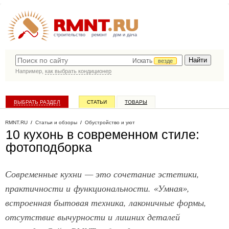
строительство
ремонт
дом и дача
Искать
везде
Например,
как выбрать кондиционер
ВЫБРАТЬ РАЗДЕЛ
СТАТЬИ
ТОВАРЫ
КАТАЛОГ КОМПАНИЙ
RMNT.RU
/
Статьи и обзоры
/
Обустройство и уют
10 кухонь в современном стиле:
фотоподборка
Современные кухни — это сочетание эстетики,
практичности и функциональности. «Умная»,
встроенная бытовая техника, лаконичные формы,
отсутствие вычурности и лишних деталей