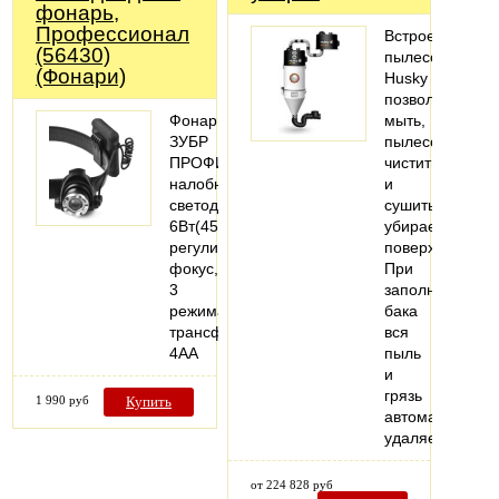
фонарь,
Профессионал
Встроенные
(56430)
пылесосы
(Фонари)
Husky
позволяют
Фонарь
мыть,
ЗУБР
пылесосить,
ПРОФИ
чистить
налобный
и
светодиодный,
сушить
6Вт(450Лм),
убираемые
регулируемый
поверхности.
фокус,
При
3
заполнении
режима,
бака
трансформер,
вся
4АА
пыль
и
грязь
1 990 руб
Купить
автоматически
удаляется…
от 224 828 руб