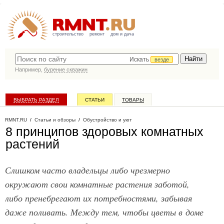
строительство
ремонт
дом и дача
Искать
везде
Например,
бурение скважин
ВЫБРАТЬ РАЗДЕЛ
СТАТЬИ
ТОВАРЫ
КАТАЛОГ КОМПАНИЙ
RMNT.RU
/
Статьи и обзоры
/
Обустройство и уют
8 принципов здоровых комнатных
растений
Слишком часто владельцы либо чрезмерно
окружают свои комнатные растения заботой,
либо пренебрегают их потребностями, забывая
даже поливать. Между тем, чтобы цветы в доме