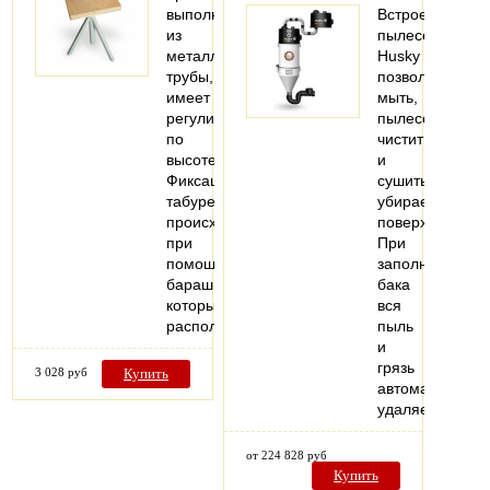
выполнен
Встроенные
из
пылесосы
металлической
Husky
трубы,
позволяют
имеет
мыть,
регулировку
пылесосить,
по
чистить
высоте.
и
Фиксация
сушить
табурета
убираемые
происходит
поверхности.
при
При
помощи
заполнении
барашка,
бака
который
вся
расположен…
пыль
и
грязь
3 028 руб
Купить
автоматически
удаляется…
от 224 828 руб
Купить