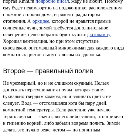
портал Rmnt.ru
подробно писал
, жару не любит. Поэтому
ему будет некомфортно на подоконнике, расположенном
с южной стороны дома, и рядом с радиатором
отопления. А
орхидее
, которой не нравятся прямые
солнечные лучи, зимой требуется дополнительное
освещение, целесообразно будет купить
фитолампу
.
Хорошая вентиляция, но при этом отсутствие
сквозняков, оптимальный микроклимат для каждого вида
комнатных цветов станут залогом их здоровья.
Второе — правильный полив
Не чрезмерный, но и не слишком скудный. Нельзя
допускать пересушивания почвы, которая станет
буквально твёрдым комком, но и заливать цветы не
следует. Вода — отстоявшаяся хотя бы пару дней,
комнатной температуры. Если растение уже начало
терять листья — значит, вы его либо залили, что привело
к гниению корней, либо забыли вовремя полить. Зимой
делать это нужно реже, летом — по понятным