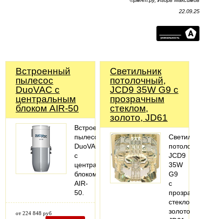
©рмнт.ру, Игорь Максимов
22.09.25
Встроенный
Светильник
пылесос
потолочный,
DuoVAC с
JCD9 35W G9 с
центральным
прозрачным
блоком AIR-50
стеклом,
золото, JD61
Встроенный
пылесос
Светильник
DuoVAC
потолочный:
с
JCD9
центральным
35W
блоком
G9
AIR-
с
50.
прозрачным
стеклом,
золото,
от 224 848 руб