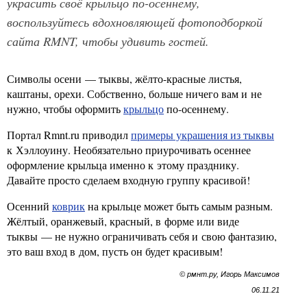
украсить своё крыльцо по-осеннему,
воспользуйтесь вдохновляющей фотоподборкой
сайта RMNT, чтобы удивить гостей.
Символы осени — тыквы, жёлто-красные листья,
каштаны, орехи. Собственно, больше ничего вам и не
нужно, чтобы оформить
крыльцо
по-осеннему.
Портал Rmnt.ru приводил
примеры украшения из тыквы
к Хэллоуину. Необязательно приурочивать осеннее
оформление крыльца именно к этому празднику.
Давайте просто сделаем входную группу красивой!
Осенний
коврик
на крыльце может быть самым разным.
Жёлтый, оранжевый, красный, в форме или виде
тыквы — не нужно ограничивать себя и свою фантазию,
это ваш вход в дом, пусть он будет красивым!
© рмнт.ру, Игорь Максимов
06.11.21