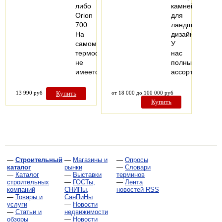
либо
камней
Orion
для
700.
ландшафтного
На
дизайна.
самом
У
термостате
нас
не
полный
имеется…
ассортимент…
13 990 руб
Купить
от 18 000 до 100 000 руб
Купить
—
Строительный
—
Магазины и
—
Опросы
каталог
рынки
—
Словари
—
Каталог
—
Выставки
терминов
строительных
—
ГОСТы,
—
Лента
компаний
СНИПы,
новостей RSS
—
Товары и
СанПиНы
услуги
—
Новости
—
Статьи и
недвижимости
обзоры
—
Новости