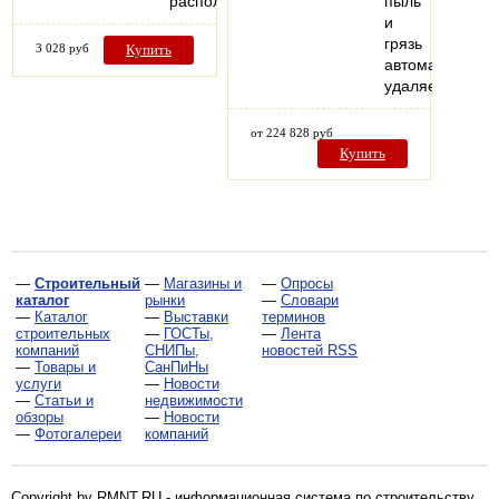
расположен…
пыль
и
грязь
3 028 руб
Купить
автоматически
удаляется…
от 224 828 руб
Купить
—
Строительный
—
Магазины и
—
Опросы
каталог
рынки
—
Словари
—
Каталог
—
Выставки
терминов
строительных
—
ГОСТы,
—
Лента
компаний
СНИПы,
новостей RSS
—
Товары и
СанПиНы
услуги
—
Новости
—
Статьи и
недвижимости
обзоры
—
Новости
—
Фотогалереи
компаний
Copyright by RMNT.RU - информационная система по
строительству,