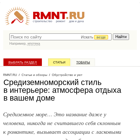
строительство
ремонт
дом и дача
Искать
везде
Например,
ипотека
ВЫБРАТЬ РАЗДЕЛ
СТАТЬИ
ТОВАРЫ
КАТАЛОГ КОМПАНИЙ
RMNT.RU
/
Статьи и обзоры
/
Обустройство и уют
Средиземноморский стиль
в интерьере: атмосфера отдыха
в вашем доме
Средиземное море… Это название даже у
человека, никогда не считавшего себя склонным
к романтике, вызывает ассоциации с ласковыми