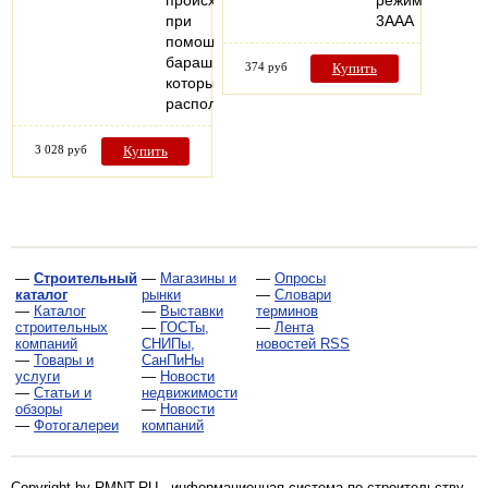
происходит
режима,
при
3ААА
помощи
барашка,
374 руб
Купить
который
расположен…
3 028 руб
Купить
—
Строительный
—
Магазины и
—
Опросы
каталог
рынки
—
Словари
—
Каталог
—
Выставки
терминов
строительных
—
ГОСТы,
—
Лента
компаний
СНИПы,
новостей RSS
—
Товары и
СанПиНы
услуги
—
Новости
—
Статьи и
недвижимости
обзоры
—
Новости
—
Фотогалереи
компаний
Copyright by RMNT.RU - информационная система по
строительству,