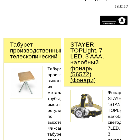
19.11.18
Табурет
STAYER
производственный
TOPLight, 7
телескопический
LED, 3 AAA,
налобный
фонарь
Табурет
(56572)
производственный
(Фонари)
выполнен
из
металлической
Фонарь
трубы,
STAYER
имеет
"STANDARD"
регулировку
TOPLight
по
налобный
высоте.
светодиодный,
Фиксация
7LED,
табурета
3