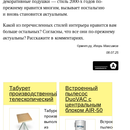
декоративные подушки — стиль 2000-х годов по-
прежнему нравится многим, вызывает ностальгию
и вновь становится актуальным.
Какой из перечисленных стилей интерьера нравится вам
больше остальных? Согласны, что все они по-прежнему
актуальны? Расскажите в комментариях.
©рмнт.ру, Игорь Максимов
08.07.25
Табурет
Встроенный
производственный
пылесос
телескопический
DuoVAC с
центральным
блоком AIR-50
Табурет
производственный
выполнен
Встроенный
из
пылесос