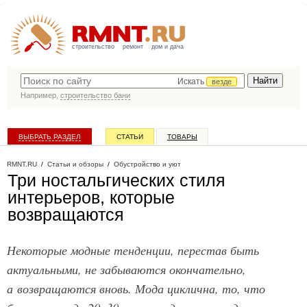
строительство
ремонт
дом и дача
Искать
везде
Например,
строительство бани
ВЫБРАТЬ РАЗДЕЛ
СТАТЬИ
ТОВАРЫ
КАТАЛОГ КОМПАНИЙ
RMNT.RU
/
Статьи и обзоры
/
Обустройство и уют
Три ностальгических стиля
интерьеров, которые
возвращаются
Некоторые модные тенденции, перестав быть
актуальными, не забываются окончательно,
а возвращаются вновь. Мода циклична, то, что