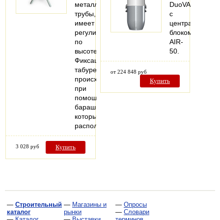
металлической
DuoVAC
трубы,
с
имеет
центральным
регулировку
блоком
по
AIR-
высоте.
50.
Фиксация
табурета
от 224 848 руб
происходит
Купить
при
помощи
барашка,
который
расположен…
3 028 руб
Купить
—
Строительный
—
Магазины и
—
Опросы
каталог
рынки
—
Словари
—
Каталог
—
Выставки
терминов