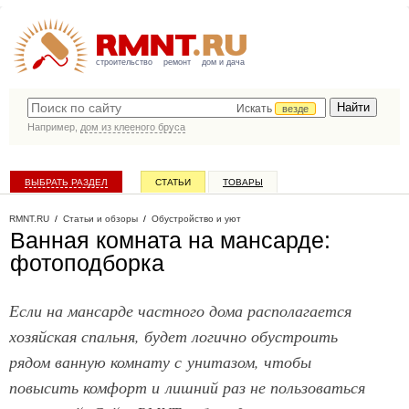
строительство
ремонт
дом и дача
Искать
везде
Например,
дом из клееного бруса
ВЫБРАТЬ РАЗДЕЛ
СТАТЬИ
ТОВАРЫ
КАТАЛОГ КОМПАНИЙ
RMNT.RU
/
Статьи и обзоры
/
Обустройство и уют
Ванная комната на мансарде:
фотоподборка
Если на мансарде частного дома располагается
хозяйская спальня, будет логично обустроить
рядом ванную комнату с унитазом, чтобы
повысить комфорт и лишний раз не пользоваться