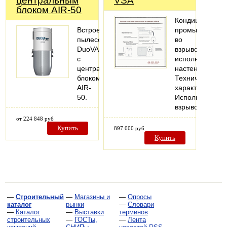
центральным
VSA
блоком AIR-50
Кондиционер
Встроенный
промышленны
пылесос
во
DuoVAC
взрывозащище
с
исполнении,
центральным
настенный.
блоком
Технические
AIR-
характеристики
50.
Исполнение:
взрывозащище
от 224 848 руб
Купить
897 000 руб
Купить
—
Строительный
—
Магазины и
—
Опросы
каталог
рынки
—
Словари
—
Каталог
—
Выставки
терминов
строительных
—
ГОСТы,
—
Лента