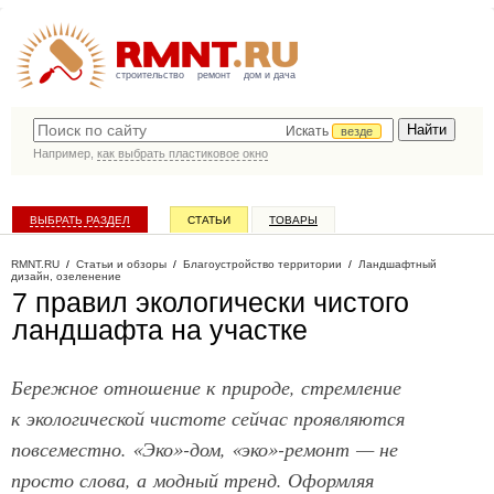
строительство
ремонт
дом и дача
Искать
везде
Например,
как выбрать пластиковое окно
ВЫБРАТЬ РАЗДЕЛ
СТАТЬИ
ТОВАРЫ
КАТАЛОГ КОМПАНИЙ
RMNT.RU
/
Статьи и обзоры
/
Благоустройство территории
/
Ландшафтный
дизайн, озеленение
7 правил экологически чистого
ландшафта на участке
Бережное отношение к природе, стремление
к экологической чистоте сейчас проявляются
повсеместно. «Эко»-дом, «эко»-ремонт — не
просто слова, а модный тренд. Оформляя