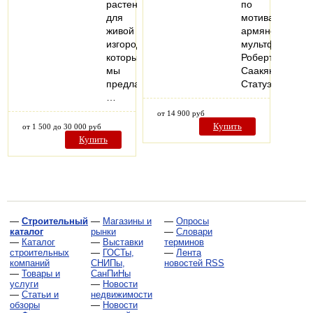
растения
по
для
мотивам
живой
армянского
изгороди,
мультфильма
которые
Роберта
мы
Саакянца.
предлагаем:
Статуэтка…
…
от 14 900 руб
Купить
от 1 500 до 30 000 руб
Купить
—
Строительный
—
Магазины и
—
Опросы
каталог
рынки
—
Словари
—
Каталог
—
Выставки
терминов
строительных
—
ГОСТы,
—
Лента
компаний
СНИПы,
новостей RSS
—
Товары и
СанПиНы
услуги
—
Новости
—
Статьи и
недвижимости
обзоры
—
Новости