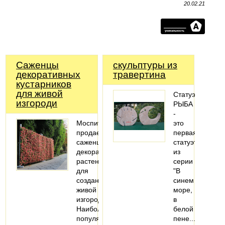
20.02.21
Саженцы
скульптуры из
декоративных
травертина
кустарников
для живой
Статуэтка
изгороди
РЫБА
-
Моспитомник
это
продает
первая
саженцы
статуэтка
декоративных
из
растений
серии
для
"В
создания
синем
живой
море,
изгороди.
в
Наиболее
белой
популярные
пене..."