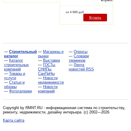
от 4 000 руб
Купить
—
Строительный
—
Магазины и
—
Опросы
каталог
рынки
—
Словари
—
Каталог
—
Выставки
терминов
строительных
—
ГОСТы,
—
Лента
компаний
СНИПы,
новостей RSS
—
Товары и
СанПиНы
услуги
—
Новости
—
Статьи и
недвижимости
обзоры
—
Новости
—
Фотогалереи
компаний
Copyright by RMNT.RU - информационная система по
строительству,
ремонту, недвижимости, дизайну интерьера
. (c) 2002—2026
Карта сайта