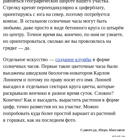
равняться географической широте вашего участка.
Стрелку крепят перпендикулярно к циферблату,
ориентируясь с юга на север, поэтому потребуется
компас. В остальном солнечные часы могут быть
любыми, даже просто в виде бетонного круга со штырём
по центру. Точное время вы, конечно, по ним не узнаете,
но ориентироваться, сколько же вы провозились на
грядке — да.
Отдельное искусство —
создание клумбы
в форме
солнечных часов. Первые такие цветочные часы были
высажены шведским биологом-новатором Карлом
Линнеем и потому по праву носят его имя. Линней
высадил в отдельных секторах круга цветы, которые
раскрывали венчики в разное время суток. Сложно?
Конечно! Как и высадить, вырастить растения в форме
цифр, точно разместив их на участке. Можно
попробовать куда более простой вариант из растений
в горшках, как на последнем фото.
© рмнт.ру, Игорь Максимов