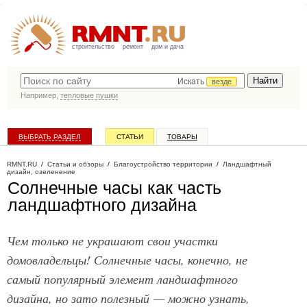
строительство
ремонт
дом и дача
Искать
везде
Например,
тепловые пушки
ВЫБРАТЬ РАЗДЕЛ
СТАТЬИ
ТОВАРЫ
КАТАЛОГ КОМПАНИЙ
RMNT.RU
/
Статьи и обзоры
/
Благоустройство территории
/
Ландшафтный
дизайн, озеленение
Солнечные часы как часть
ландшафтного дизайна
Чем только не украшают свои участки
домовладельцы! Солнечные часы, конечно, не
самый популярный элемент ландшафтного
дизайна, но зато полезный — можно узнать,