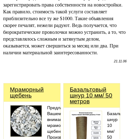
зарегистрировать права собственности на новостройки.
Как правило, стоимость такой услуги составляет
приблизительно все ту же $1000. Такие объявления
скорее печалят, нежели радуют. Ведь получается, что
бюрократические проволочки можно устранить, а то, что
представлялось сложным и затянутым делом,
оказывается, может свершиться за месяц или два. При
наличии материальной заинтересованности.
21.11.06
Мраморный
Базальтовый
щебень
шнур 10 мм/ 50
метров
Предлагаем
Вашему
Базальтовый
вниманию
шнур
мраморный
10
щебень.
мм/
Производственные
50