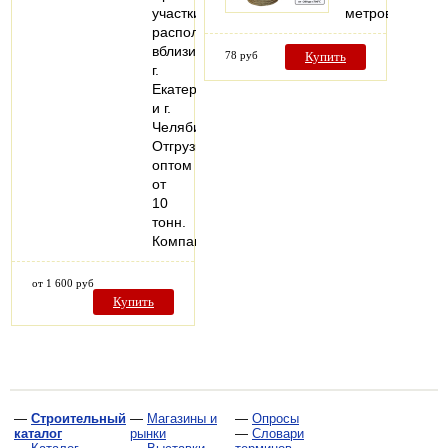
участки
метров
расположены
вблизи
78 руб
Купить
г.
Екатеринбурга
и г.
Челябинска.
Отгрузка
оптом
от
10
тонн.
Компания…
от 1 600 руб
Купить
—
Строительный
—
Магазины и
—
Опросы
каталог
рынки
—
Словари