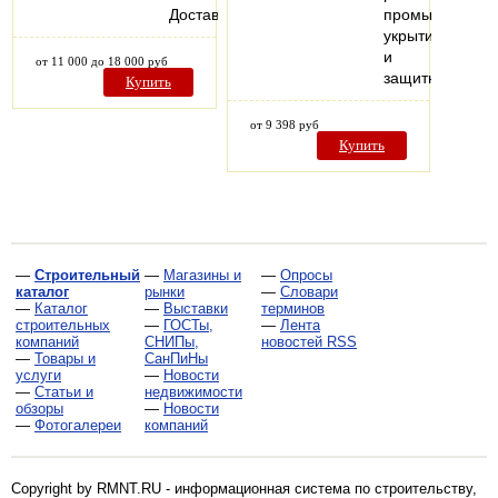
Доставка.
промышленны
укрытий
и
от 11 000 до 18 000 руб
защитных…
Купить
от 9 398 руб
Купить
—
Строительный
—
Магазины и
—
Опросы
каталог
рынки
—
Словари
—
Каталог
—
Выставки
терминов
строительных
—
ГОСТы,
—
Лента
компаний
СНИПы,
новостей RSS
—
Товары и
СанПиНы
услуги
—
Новости
—
Статьи и
недвижимости
обзоры
—
Новости
—
Фотогалереи
компаний
Copyright by RMNT.RU - информационная система по
строительству,