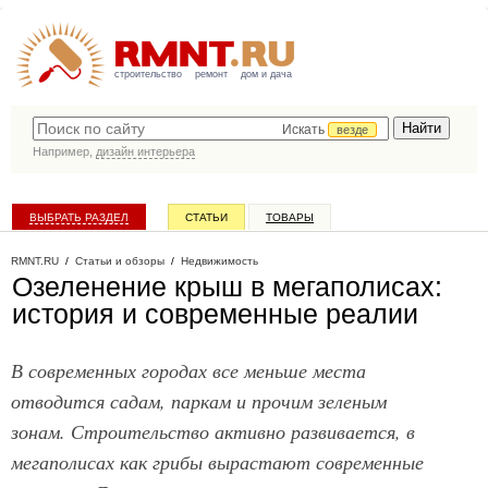
строительство
ремонт
дом и дача
Искать
везде
Например,
дизайн интерьера
ВЫБРАТЬ РАЗДЕЛ
СТАТЬИ
ТОВАРЫ
КАТАЛОГ КОМПАНИЙ
RMNT.RU
/
Статьи и обзоры
/
Недвижимость
Озеленение крыш в мегаполисах:
история и современные реалии
В современных городах все меньше места
отводится садам, паркам и прочим зеленым
зонам. Строительство активно развивается, в
мегаполисах как грибы вырастают современные