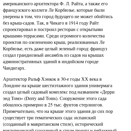
американского архитектора Ф. Л. Райта, а также его
французского коллеги Ле Корбюзье, которые были
уверены в том, что город будущего не может обойтись
без крыш-садов. Так, в Чикаго в 1914 году Райт
спроектировал и построил ресторан с открытыми
крышами-террасами. Среди огромного количества
проектов по озеленению крыш, реализованных Ле
Корбюзье, есть даже целый зеленый город: француз
создал грандиозный ансамбль из садов на крышах
административных зданий в индийском городе
Чандигарх.
Архитектор Ральф Хэнкок в 30-е годы ХХ века в
Лондоне на крыше шестиэтажного здания универмага
создал целый садовый комплекс под названием «Дерри
энд Томз» (Derry and Toms). Сооружение этого сада
обошлось примерно в 25 тыс. фунтов стерлингов.
Примечательно, что на крыше этого здания до сих пор
существует три тематических сада: испанский
(созданный в мавританском стиле), исторический
викторианский (созданный в стиле тюдор) и пейзажный,