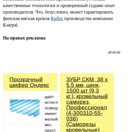
качественные технологии и проверенный годами опыт
производителя. Что, безусловно, может гарантировать
финская мягкая кровля
Ruflex
производства компании
Katepal.
На правах рекламы
28.04.06
Прозрачный
ЗУБР СКМ, 38 х
шифер Ондекс
5.5 мм, цинк,
1500 шт (9,3
кг.), кровельный
даёт
саморез,
естественное
Профессионал
освещение
(4-300310-55-
имеет
038)
малый
(Саморезы
вес,
кровельные)
прост