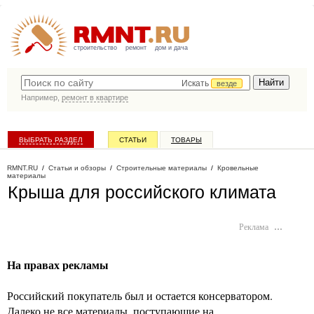
строительство
ремонт
дом и дача
Искать
везде
Например,
ремонт в квартире
ВЫБРАТЬ РАЗДЕЛ
СТАТЬИ
ТОВАРЫ
КАТАЛОГ КОМПАНИЙ
RMNT.RU
/
Статьи и обзоры
/
Строительные материалы
/
Кровельные
материалы
Крыша для российского климата
Реклама
…
На правах рекламы
Российский покупатель был и остается консерватором.
Далеко не все материалы, поступающие на