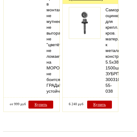
в
монтаже
Саморезы
не
оцинков.,
мутнеет,
для
не
крепл.
выгорает,
кров.
не
матер.
"цветёт"
к
не
металл.
ломается
констр.,
на
5.5x38мм,
МОРОЗе,
1500шт,
не
ЗУБРПрофесси
боится
300310-
ГРАДа!
55-
устойчив…
038
от 999 руб
Купить
6 240 руб
Купить