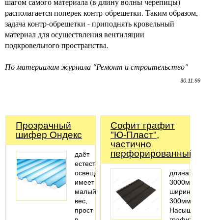
шагом самого материала (в длину волны черепицы)
располагается поперек контр-обрешетки. Таким образом,
задача контр-обрешетки - приподнять кровельный
материал для осуществления вентиляции
подкровельного пространства.
По материалам журнала "Ремонт и строительство"
30.11.99
Прозрачный
Софит графит
шифер Ондекс
"Ю-Пласт",
частично
перфорированный
даёт
естественное
освещение
длина:
имеет
3000мм;
малый
ширина:
вес,
300мм
прост
Насыщенный
в
графитовый