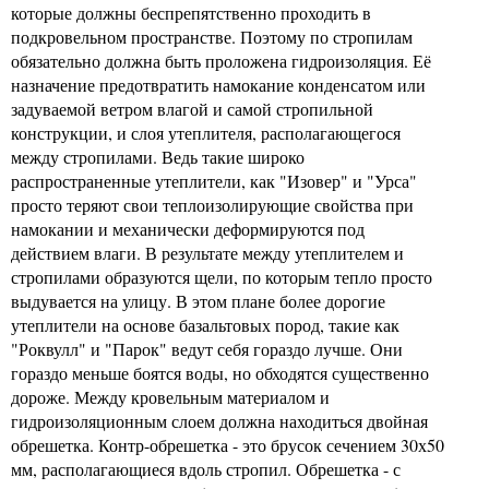
которые должны беспрепятственно проходить в
подкровельном пространстве. Поэтому по стропилам
обязательно должна быть проложена гидроизоляция. Её
назначение предотвратить намокание конденсатом или
задуваемой ветром влагой и самой стропильной
конструкции, и слоя утеплителя, располагающегося
между стропилами. Ведь такие широко
распространенные утеплители, как "Изовер" и "Урса"
просто теряют свои теплоизолирующие свойства при
намокании и механически деформируются под
действием влаги. В результате между утеплителем и
стропилами образуются щели, по которым тепло просто
выдувается на улицу. В этом плане более дорогие
утеплители на основе базальтовых пород, такие как
"Роквулл" и "Парок" ведут себя гораздо лучше. Они
гораздо меньше боятся воды, но обходятся существенно
дороже. Между кровельным материалом и
гидроизоляционным слоем должна находиться двойная
обрешетка. Контр-обрешетка - это брусок сечением 30х50
мм, располагающиеся вдоль стропил. Обрешетка - с