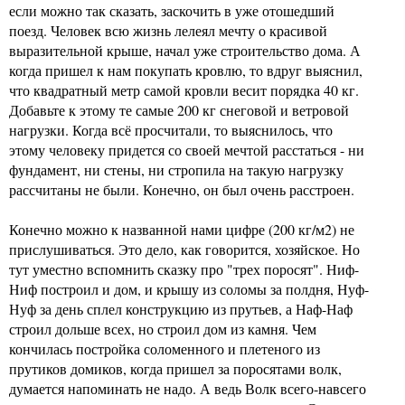
если можно так сказать, заскочить в уже отошедший
поезд. Человек всю жизнь лелеял мечту о красивой
выразительной крыше, начал уже строительство дома. А
когда пришел к нам покупать кровлю, то вдруг выяснил,
что квадратный метр самой кровли весит порядка 40 кг.
Добавьте к этому те самые 200 кг снеговой и ветровой
нагрузки. Когда всё просчитали, то выяснилось, что
этому человеку придется со своей мечтой расстаться - ни
фундамент, ни стены, ни стропила на такую нагрузку
рассчитаны не были. Конечно, он был очень расстроен.
Конечно можно к названной нами цифре (200 кг/м2) не
прислушиваться. Это дело, как говорится, хозяйское. Но
тут уместно вспомнить сказку про "трех поросят". Ниф-
Ниф построил и дом, и крышу из соломы за полдня, Нуф-
Нуф за день сплел конструкцию из прутьев, а Наф-Наф
строил дольше всех, но строил дом из камня. Чем
кончилась постройка соломенного и плетеного из
прутиков домиков, когда пришел за поросятами волк,
думается напоминать не надо. А ведь Волк всего-навсего