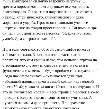
лишь имитировал сильную ветровую нагрузку. С
третьим поросенком и с его домиком все кончилось
благополучно. Он оказался надежно защищен от всех
невзгод: от физического, климатического и даже
морального ущерба. Просто он правильно учел все
нагрузки еще на стадии проектирования. Видимо не зря
он пел при строительстве песенку: "Я, конечно, всех
умней. Дом я строю из камней".
Ну, а если серьезно, то об этой самой цифре никогда
забывать не надо. Заказчики очень часто наивно
полагают, что чем крыша легче, тем меньше нагрузка на
стропильную систему и, следовательно, на стены и
фундамент и тем меньше будет проблем с эксплуатацией.
Когда начинаем считать - оказывается даже при
небольшой площади дома и самой крыши над головой
(всего 50 м2) у заказчика висит 10 тонная конструкция. И
это не считая веса кровли и веса стропил. Человек в ужас
приходит. Ведь эти десять тонн-то он не учитывал. А
пугаться на самом деле тут нечего. При грамотно
разработанном проекте, грамотном учете всех