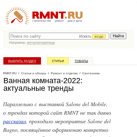
строительство
ремонт
дом и дача
Искать
везде
Например,
металлочерепица
ВЫБРАТЬ РАЗДЕЛ
СТАТЬИ
ТОВАРЫ
КАТАЛОГ КОМПАНИЙ
RMNT.RU
/
Статьи и обзоры
/
Ремонт и отделка
/
Сантехника
Ванная комната-2022:
актуальные тренды
Параллельно с выставкой Salone del Mobile,
о трендах которой сайт RMNT не так давно
рассказал
, проходило мероприятие Salone del
Bagno, посвящённое оформлению конкретно