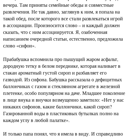
вечера. Там приняты семейные обеды и совместные
развлечения. Не так давно, заглянув к ним, я попала на
такой обед, после которого все стали развлекаться игрой
в ассоциации. Произносится слово – и каждый должен
сказать, что с ним ассоциируется. Я, озабоченная
написанием очередной статьи, естественно, предложила
слово «сифон».
Прабабушка вспомнила про пышущий жаром асфальт,
дородную тетку в белом переднике, которая наливает в
стакан ароматный густой сироп и разбавляет его
газводой. Из сифона. Бабушка рассказала о дефицитных
баллончиках с газом и стеклянном агрегате в железной
плетенке, особо популярном на даче. Младшее поколение
в лице внука и внучки возмущенно заметило: «Нет у нас
никаких сифонов, какие баллончики, какой сироп?
Газированной воды в пластиковых бутылках полно на
каждом углу в любой палатке».
И только папа понял, что я имела в виду. И справедливо