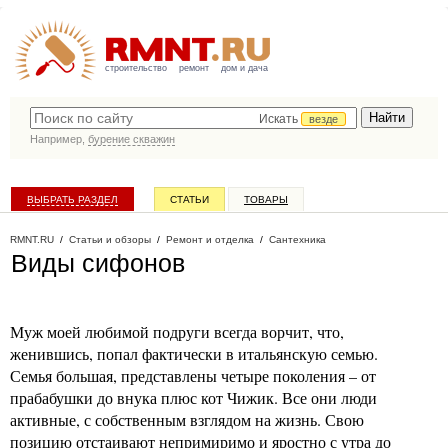
строительство
ремонт
дом и дача
Искать
везде
Например,
бурение скважин
ВЫБРАТЬ РАЗДЕЛ
СТАТЬИ
ТОВАРЫ
КАТАЛОГ КОМПАНИЙ
RMNT.RU
/
Статьи и обзоры
/
Ремонт и отделка
/
Сантехника
Виды сифонов
Муж моей любимой подруги всегда ворчит, что,
женившись, попал фактически в итальянскую семью.
Семья большая, представлены четыре поколения – от
прабабушки до внука плюс кот Чижик. Все они люди
активные, с собственным взглядом на жизнь. Свою
позицию отстаивают непримиримо и яростно с утра до