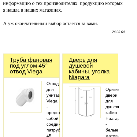
информацию о тех производителях, продукцию которых
я нашла в наших магазинах.
А уж окончательный выбор остается за вами.
24.09.04
Труба фановая
Дверь для
под углом 45°
душевой
отвод Viega
кабины, уголка
Niagara
Отвод
для
Оригинальные
унитаза
двери
Viega
для
-
душевых
представляет
кабин
собой
Ниагара
соединительный
-
патрубок
белые
45
матовые