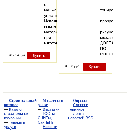
с
-
манжетным
тонированные
уплотнением.
-
Использование
прозрачные
высококачественных
-
материалов
рисунок
при
мозаика
изготовлении…
ДОСТАВКА
ПО
РОССИИ
622.54 руб
Купить
8 000 руб
Купить
—
Строительный
—
Магазины и
—
Опросы
каталог
рынки
—
Словари
—
Каталог
—
Выставки
терминов
строительных
—
ГОСТы,
—
Лента
компаний
СНИПы,
новостей RSS
—
Товары и
СанПиНы
услуги
—
Новости