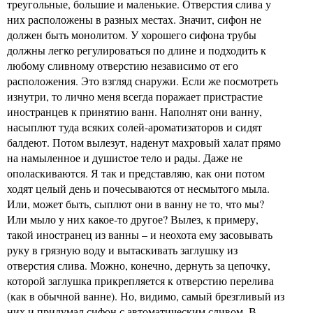
треугольные, большие и маленькие. Отверстия слива у
них расположены в разных местах. Значит, сифон не
должен быть монолитом. У хорошего сифона трубы
должны легко регулироваться по длине и подходить к
любому сливному отверстию независимо от его
расположения. Это взгляд снаружи. Если же посмотреть
изнутри, то лично меня всегда поражает пристрастие
иностранцев к принятию ванн. Наполнят они ванну,
насыплют туда всяких солей-ароматизаторов и сидят
балдеют. Потом вылезут, наденут махровый халат прямо
на намыленное и душистое тело и рады. Даже не
ополаскиваются. Я так и представляю, как они потом
ходят целый день и почесываются от несмытого мыла.
Или, может быть, сыплют они в ванну не то, что мы?
Или мыло у них какое-то другое? Вылез, к примеру,
такой иностранец из ванны – и неохота ему засовывать
руку в грязную воду и вытаскивать заглушку из
отверстия слива. Можно, конечно, дернуть за цепочку,
которой заглушка прикрепляется к отверстию перелива
(как в обычной ванне). Но, видимо, самый брезгливый из
них и придумал сифон с автоматическим сливом. В