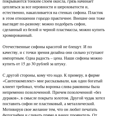
покрываются тонким слоем окисла, грязь начинает
цепляться за все неровности и шероховатости и,
естественно, накапливается на стенках сифона. Пластик
в этом отношении гораздо практичнее. Внешне они тоже
выглядят по-разному: можно подобрать сифон,
сделанный из белой и черной пластмассы, можно купить
хромированный.
Отечественные сифоны красотой не блещут. И по
качеству, и с точки зрения дизайна они сильно уступают
импортным. Одна радость – цена. Наши сифоны можно
купить от 15 до 30 рублей за штуку.
С другой стороны, кому что надо. К примеру, в фирме
«Сантехкомплект» мне рассказывали, как один богатый
клиент требовал, чтобы воронка слива раковины была
непременно позолоченной. Причем позолоченной «без
дураков», в смысле покрыта золотом. Другой чудак хотел
поставить сифон не пластиковый, а металлический.
Мотивируя свое желание тем, что он любит печатать
фотографии и сливать прямо в ванну проявитель. От