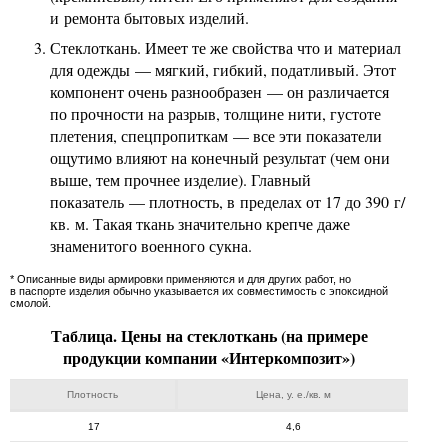
и ремонта бытовых изделий.
Стеклоткань. Имеет те же свойства что и материал
для одежды — мягкий, гибкий, податливый. Этот
компонент очень разнообразен — он различается
по прочности на разрыв, толщине нити, густоте
плетения, спецпропиткам — все эти показатели
ощутимо влияют на конечный результат (чем они
выше, тем прочнее изделие). Главный
показатель — плотность, в пределах от 17 до 390 г/
кв. м. Такая ткань значительно крепче даже
знаменитого военного сукна.
* Описанные виды армировки применяются и для других работ, но
в паспорте изделия обычно указывается их совместимость с эпоксидной
смолой.
Таблица. Цены на стеклоткань (на примере
продукции компании «Интеркомпозит»)
Плотность
Цена, у. е./кв. м
17
4,6