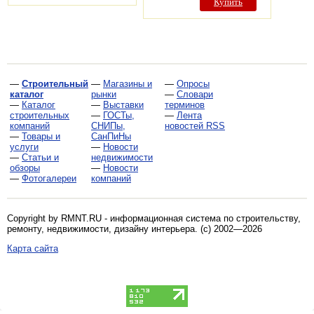
Купить
—
Строительный
—
Магазины и
—
Опросы
каталог
рынки
—
Словари
—
Каталог
—
Выставки
терминов
строительных
—
ГОСТы,
—
Лента
компаний
СНИПы,
новостей RSS
—
Товары и
СанПиНы
услуги
—
Новости
—
Статьи и
недвижимости
обзоры
—
Новости
—
Фотогалереи
компаний
Copyright by RMNT.RU - информационная система по
строительству,
ремонту, недвижимости, дизайну интерьера
. (c) 2002—2026
Карта сайта