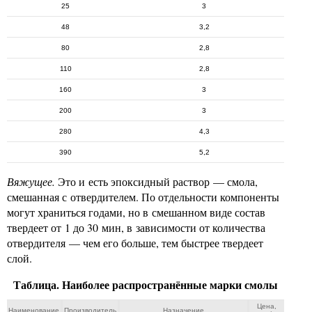
25
3
48
3,2
80
2,8
110
2,8
160
3
200
3
280
4,3
390
5,2
Вяжущее.
Это и есть эпоксидный раствор — смола,
смешанная с отвердителем. По отдельности компоненты
могут храниться годами, но в смешанном виде состав
твердеет от 1 до 30 мин, в зависимости от количества
отвердителя — чем его больше, тем быстрее твердеет
слой.
Таблица. Наиболее распространённые марки смолы
Цена,
Наименование
Производитель
Назначение