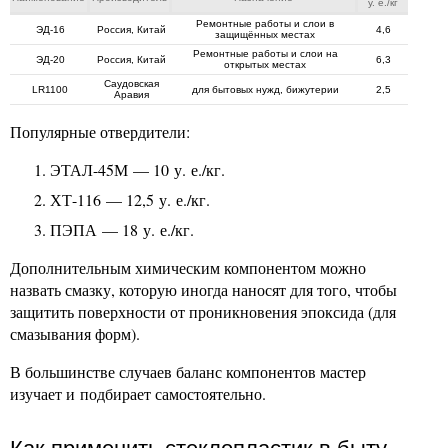
у. е./кг
Ремонтные работы и слои в
ЭД-16
Россия, Китай
4,6
защищённых местах
Ремонтные работы и слои на
ЭД-20
Россия, Китай
6,3
открытых местах
Саудовская
LR1100
для бытовых нужд, бижутерии
2,5
Аравия
Популярные отвердители:
ЭТАЛ-45М — 10 у. е./кг.
ХТ-116 — 12,5 у. е./кг.
ПЭПА — 18 у. е./кг.
Дополнительным химическим компонентом можно
назвать смазку, которую иногда наносят для того, чтобы
защитить поверхности от проникновения эпоксида (для
смазывания форм).
В большинстве случаев баланс компонентов мастер
изучает и подбирает самостоятельно.