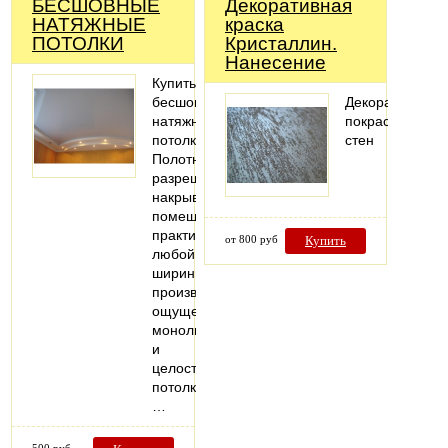
БЕСШОВНЫЕ
Декоративная
НАТЯЖНЫЕ
краска
ПОТОЛКИ
Кристаллин.
Нанесение
Купить
бесшовные
Декоративная
натяжные
покраска
потолки
стен
Полотна
разрешает
накрывать
помещения
практически
от 800 руб
Купить
любой
ширины,
производит
ощущение
монолитности
и
целостности
потолка.
…