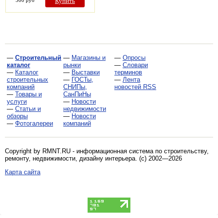
500 руб
Купить
—
Строительный
—
Магазины и
—
Опросы
каталог
рынки
—
Словари
—
Каталог
—
Выставки
терминов
строительных
—
ГОСТы,
—
Лента
компаний
СНИПы,
новостей RSS
—
Товары и
СанПиНы
услуги
—
Новости
—
Статьи и
недвижимости
обзоры
—
Новости
—
Фотогалереи
компаний
Copyright by RMNT.RU - информационная система по
строительству,
ремонту, недвижимости, дизайну интерьера
. (c) 2002—2026
Карта сайта