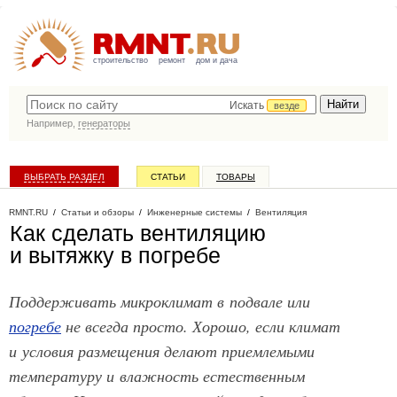
строительство
ремонт
дом и дача
Искать
везде
Например,
генераторы
ВЫБРАТЬ РАЗДЕЛ
СТАТЬИ
ТОВАРЫ
КАТАЛОГ КОМПАНИЙ
RMNT.RU
/
Статьи и обзоры
/
Инженерные системы
/
Вентиляция
Как сделать вентиляцию
и вытяжку в погребе
Поддерживать микроклимат в подвале или
погребе
не всегда просто. Хорошо, если климат
и условия размещения делают приемлемыми
температуру и влажность естественным