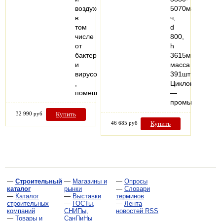
воздухоочистки,
5070м3/
в
ч,
том
d
числе
800,
от
h
бактерий
3615мм,
и
масса
вирусов
391шт
,
Циклоны
помещения…
—
промышленны
32 990 руб
Купить
46 685 руб
Купить
—
Строительный
—
Магазины и
—
Опросы
каталог
рынки
—
Словари
—
Каталог
—
Выставки
терминов
строительных
—
ГОСТы,
—
Лента
компаний
СНИПы,
новостей RSS
—
Товары и
СанПиНы